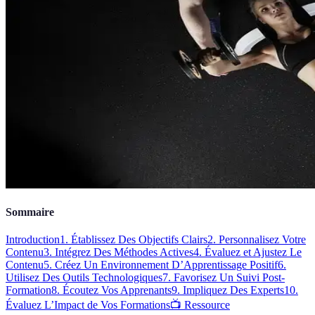
Sommaire
Introduction
1. Établissez Des Objectifs Clairs
2. Personnalisez Votre
Contenu
3. Intégrez Des Méthodes Actives
4. Évaluez et Ajustez Le
Contenu
5. Créez Un Environnement D’Apprentissage Positif
6.
Utilisez Des Outils Technologiques
7. Favorisez Un Suivi Post-
Formation
8. Écoutez Vos Apprenants
9. Impliquez Des Experts
10.
Évaluez L’Impact de Vos Formations
📺 Ressource