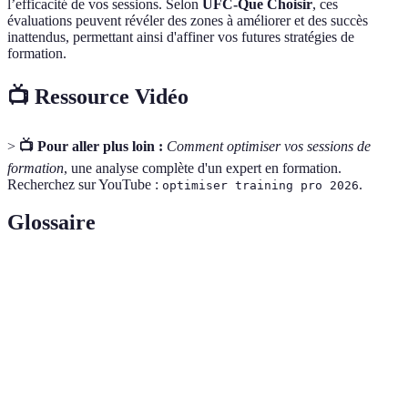
l’efficacité de vos sessions. Selon
UFC-Que Choisir
, ces
évaluations peuvent révéler des zones à améliorer et des succès
inattendus, permettant ainsi d'affiner vos futures stratégies de
formation.
📺 Ressource Vidéo
>
📺 Pour aller plus loin :
Comment optimiser vos sessions de
formation
, une analyse complète d'un expert en formation.
Recherchez sur YouTube :
.
optimiser training pro 2026
Glossaire
Terme
Définition
Cadre d'évaluation par Google qui mesure
E-E-A-T
l'expertise, l'autorité et la confiance d'un contenu.
Retour sur Investissement, un indicateur clé de
ROI
performance employé pour mesurer l'efficacité