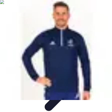
Training Pro
Méthodes de Formation
Conception de formation
Formation sur
mesure
Formation et Méthodologies
Optimisation du Training
Training Pro