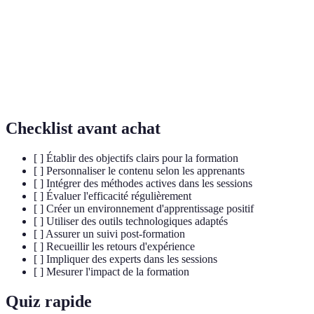
d'une formation.
Une méthode d'apprentissage où les apprenants
Apprentissage
participent activement à leur processus
Actif
d'apprentissage, favorisant ainsi l'engagement et
la rétention.
Checklist avant achat
[ ] Établir des objectifs clairs pour la formation
[ ] Personnaliser le contenu selon les apprenants
[ ] Intégrer des méthodes actives dans les sessions
[ ] Évaluer l'efficacité régulièrement
[ ] Créer un environnement d'apprentissage positif
[ ] Utiliser des outils technologiques adaptés
[ ] Assurer un suivi post-formation
[ ] Recueillir les retours d'expérience
[ ] Impliquer des experts dans les sessions
[ ] Mesurer l'impact de la formation
Quiz rapide