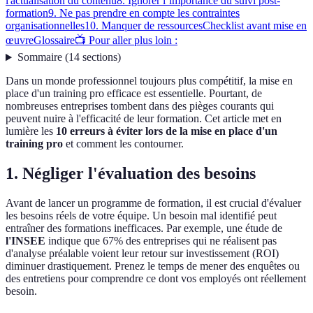
l'actualisation du contenu
8. Ignorer l’importance du suivi post-
formation
9. Ne pas prendre en compte les contraintes
organisationnelles
10. Manquer de ressources
Checklist avant mise en
œuvre
Glossaire
📺 Pour aller plus loin :
Sommaire
(
14
sections
)
Dans un monde professionnel toujours plus compétitif, la mise en
place d'un training pro efficace est essentielle. Pourtant, de
nombreuses entreprises tombent dans des pièges courants qui
peuvent nuire à l'efficacité de leur formation. Cet article met en
lumière les
10 erreurs à éviter lors de la mise en place d'un
training pro
et comment les contourner.
1. Négliger l'évaluation des besoins
Avant de lancer un programme de formation, il est crucial d'évaluer
les besoins réels de votre équipe. Un besoin mal identifié peut
entraîner des formations inefficaces. Par exemple, une étude de
l'INSEE
indique que 67% des entreprises qui ne réalisent pas
d'analyse préalable voient leur retour sur investissement (ROI)
diminuer drastiquement. Prenez le temps de mener des enquêtes ou
des entretiens pour comprendre ce dont vos employés ont réellement
besoin.