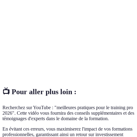
Terme
Définition
Indicateur clé de performance utilisé pour évaluer le
KPI
succès d'une activité ou d'un projet.
Retour d'information sur une expérience, utile pour
Feedback
apporter des améliorations.
E-
Formation en ligne qui offre des ressources
learning
d'apprentissage accessibles à distance.
📺 Pour aller plus loin :
Recherchez sur YouTube : "meilleures pratiques pour le training pro
2026". Cette vidéo vous fournira des conseils supplémentaires et des
témoignages d'experts dans le domaine de la formation.
En évitant ces erreurs, vous maximiserez l'impact de vos formations
professionnelles, garantissant ainsi un retour sur investissement