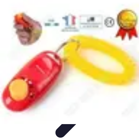
Training Pro
Méthodes de Formation
Conception de formation
Formation sur
mesure
Formation et Méthodologies
Optimisation du Training
Training Pro