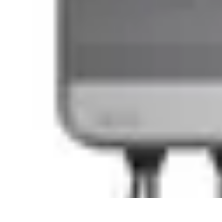
Training Pro
Méthodes de Formation
Conception de formation
Formation sur mesur
Training Pro