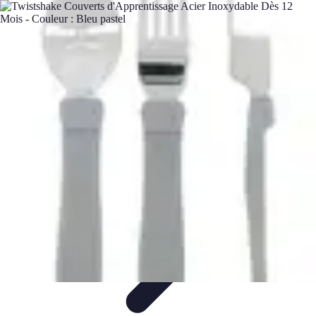
Training Pro
Méthodes de Formation
Conception de formation
Formation sur
mesure
Formation et Méthodologies
Optimisation du Training
Training Pro