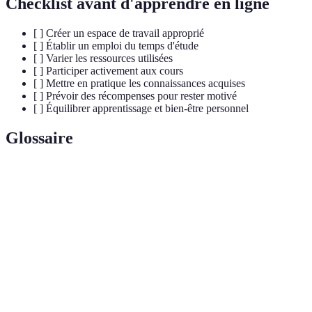
Checklist avant d'apprendre en ligne
[ ] Créer un espace de travail approprié
[ ] Établir un emploi du temps d'étude
[ ] Varier les ressources utilisées
[ ] Participer activement aux cours
[ ] Mettre en pratique les connaissances acquises
[ ] Prévoir des récompenses pour rester motivé
[ ] Équilibrer apprentissage et bien-être personnel
Glossaire
Terme
Définition
Formation dispensée via des plateformes
Apprentissage
numériques, permettant une flexibilité
en ligne
géographique et temporelle.
Mode d’éducation utilisant des technologies pour
E-learning
permettre un apprentissage interactif.