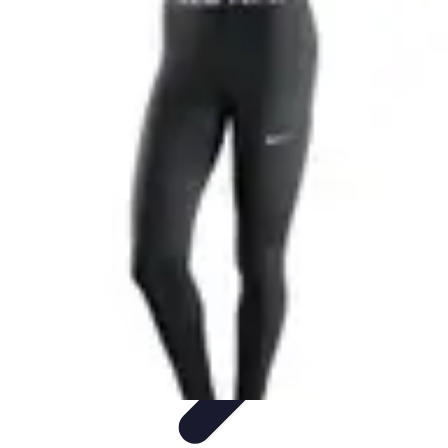
Training Pro
Méthodes de Formation
Conception de formation
Formation sur
mesure
Formation et Méthodologies
Optimisation du Training
Training Pro