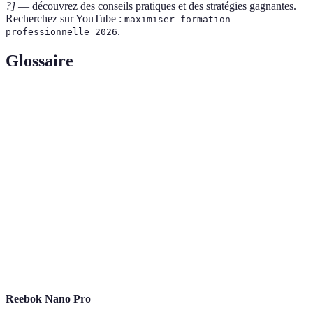
?]
— découvrez des conseils pratiques et des stratégies gagnantes.
Recherchez sur YouTube :
maximiser formation
.
professionnelle 2026
Glossaire
Terme
Définition
Une méthode d'apprentissage qui engage
Apprentissage
l'apprenant dans le processus, le rendant plus
actif
proactif.
Format de
Le type de méthode utilisée pour dispenser une
formation
formation, comme l'e-learning ou le présentiel.
Les retours d'informations sur une performance
Feedback
donnée, essentiels pour l'amélioration continue.
Reebok Nano Pro