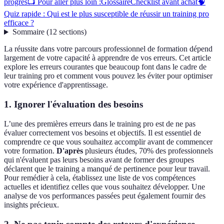
progrès
📺 Pour aller plus loin :
Glossaire
Checklist avant achat
🧠
Quiz rapide : Qui est le plus susceptible de réussir un training pro
efficace ?
Sommaire
(
12
sections
)
La réussite dans votre parcours professionnel de formation dépend
largement de votre capacité à apprendre de vos erreurs. Cet article
explore les erreurs courantes que beaucoup font dans le cadre de
leur training pro et comment vous pouvez les éviter pour optimiser
votre expérience d'apprentissage.
1. Ignorer l'évaluation des besoins
L’une des premières erreurs dans le training pro est de ne pas
évaluer correctement vos besoins et objectifs. Il est essentiel de
comprendre ce que vous souhaitez accomplir avant de commencer
votre formation.
D'après
plusieurs études, 70% des professionnels
qui n'évaluent pas leurs besoins avant de former des groupes
déclarent que le training a manqué de pertinence pour leur travail.
Pour remédier à cela, établissez une liste de vos compétences
actuelles et identifiez celles que vous souhaitez développer. Une
analyse de vos performances passées peut également fournir des
insights précieux.