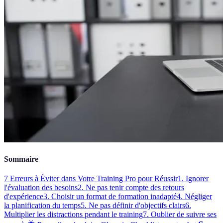
Sommaire
7 Erreurs à Éviter dans Votre Training Pro pour Réussir
1. Ignorer
l'évaluation des besoins
2. Ne pas tenir compte des retours
d'expérience
3. Choisir un format de formation inadapté
4. Négliger
la planification du temps
5. Ne pas définir d'objectifs clairs
6.
Multiplier les distractions pendant le training
7. Oublier de suivre ses