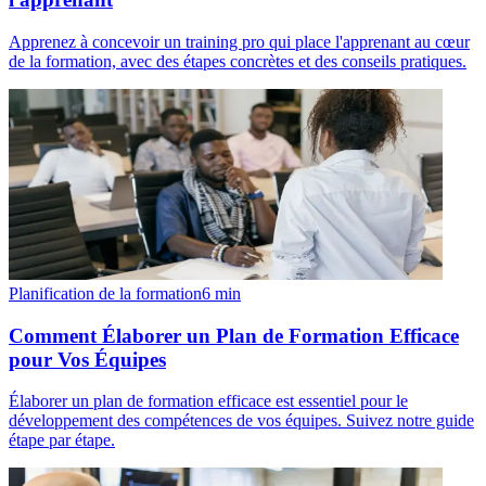
Apprenez à concevoir un training pro qui place l'apprenant au cœur
de la formation, avec des étapes concrètes et des conseils pratiques.
Planification de la formation
6
min
Comment Élaborer un Plan de Formation Efficace
pour Vos Équipes
Élaborer un plan de formation efficace est essentiel pour le
développement des compétences de vos équipes. Suivez notre guide
étape par étape.