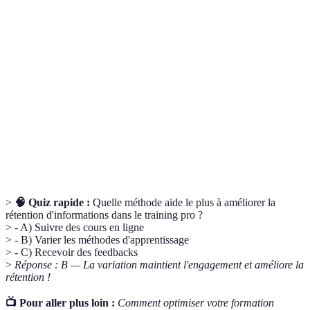
Objectifs
Cadre pour définir des objectifs spécifiques,
SMART
mesurables, atteignables, réalistes et temporels.
Commentaires et évaluations fournis pour
Feedback
améliorer les performances et l'apprentissage.
Temps consacré à la détente et à la restauration
Récupération
après un effort cognitif ou physique, essentiel
pour l'efficacité de l'apprentissage.
>
🧠 Quiz rapide :
Quelle méthode aide le plus à améliorer la
rétention d'informations dans le training pro ?
> - A) Suivre des cours en ligne
> - B) Varier les méthodes d'apprentissage
> - C) Recevoir des feedbacks
>
Réponse : B — La variation maintient l'engagement et améliore la
rétention !
📺 Pour aller plus loin :
Comment optimiser votre formation