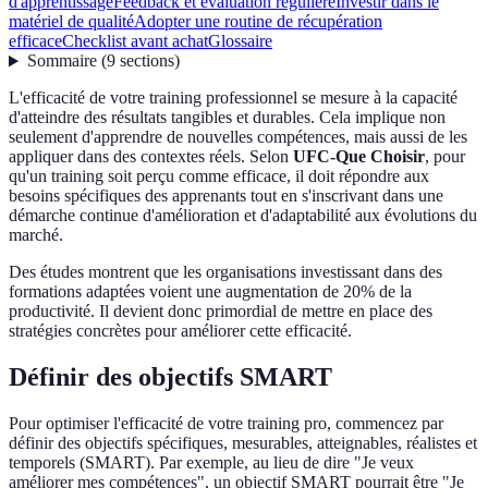
d'apprentissage
Feedback et évaluation régulière
Investir dans le
matériel de qualité
Adopter une routine de récupération
efficace
Checklist avant achat
Glossaire
Sommaire
(
9
sections
)
L'efficacité de votre training professionnel se mesure à la capacité
d'atteindre des résultats tangibles et durables. Cela implique non
seulement d'apprendre de nouvelles compétences, mais aussi de les
appliquer dans des contextes réels. Selon
UFC-Que Choisir
, pour
qu'un training soit perçu comme efficace, il doit répondre aux
besoins spécifiques des apprenants tout en s'inscrivant dans une
démarche continue d'amélioration et d'adaptabilité aux évolutions du
marché.
Des études montrent que les organisations investissant dans des
formations adaptées voient une augmentation de 20% de la
productivité. Il devient donc primordial de mettre en place des
stratégies concrètes pour améliorer cette efficacité.
Définir des objectifs SMART
Pour optimiser l'efficacité de votre training pro, commencez par
définir des objectifs spécifiques, mesurables, atteignables, réalistes et
temporels (SMART). Par exemple, au lieu de dire "Je veux
améliorer mes compétences", un objectif SMART pourrait être "Je