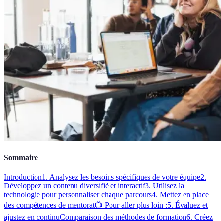
Sommaire
Introduction
1. Analysez les besoins spécifiques de votre équipe
2.
Développez un contenu diversifié et interactif
3. Utilisez la
technologie pour personnaliser chaque parcours
4. Mettez en place
des compétences de mentorat
📺 Pour aller plus loin :
5. Évaluez et
ajustez en continu
Comparaison des méthodes de formation
6. Créez