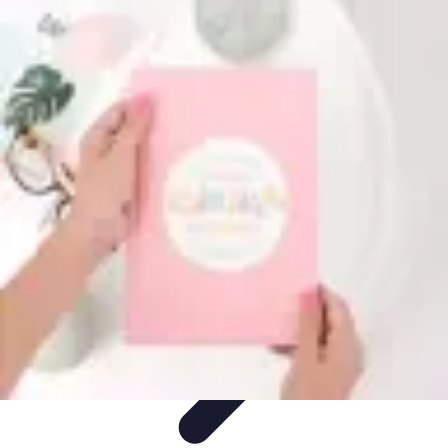
Training Pro
Méthodes de Formation
Conception de formation
Formation sur
mesure
Formation et Méthodologies
Optimisation du Training
Training Pro