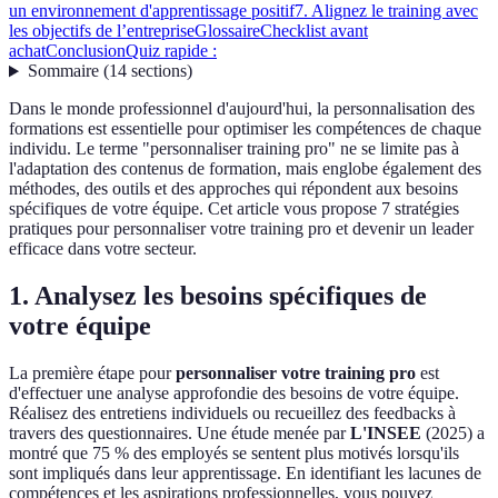
un environnement d'apprentissage positif
7. Alignez le training avec
les objectifs de l’entreprise
Glossaire
Checklist avant
achat
Conclusion
Quiz rapide :
Sommaire
(
14
sections
)
Dans le monde professionnel d'aujourd'hui, la personnalisation des
formations est essentielle pour optimiser les compétences de chaque
individu. Le terme "personnaliser training pro" ne se limite pas à
l'adaptation des contenus de formation, mais englobe également des
méthodes, des outils et des approches qui répondent aux besoins
spécifiques de votre équipe. Cet article vous propose 7 stratégies
pratiques pour personnaliser votre training pro et devenir un leader
efficace dans votre secteur.
1. Analysez les besoins spécifiques de
votre équipe
La première étape pour
personnaliser votre training pro
est
d'effectuer une analyse approfondie des besoins de votre équipe.
Réalisez des entretiens individuels ou recueillez des feedbacks à
travers des questionnaires. Une étude menée par
L'INSEE
(2025) a
montré que 75 % des employés se sentent plus motivés lorsqu'ils
sont impliqués dans leur apprentissage. En identifiant les lacunes de
compétences et les aspirations professionnelles, vous pouvez