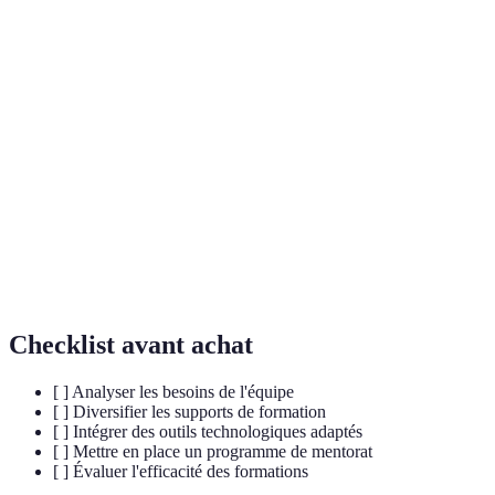
Terme
Définition
Adaptation d'une formation aux besoins
Personnalisation
spécifiques de chaque apprenant.
Relation d'accompagnement entre un mentor
Mentorat
expérimenté et un apprentie.
Technologie
Système de gestion de l'apprentissage,
LMS
facilitant la conduite de formations.
Checklist avant achat
[ ] Analyser les besoins de l'équipe
[ ] Diversifier les supports de formation
[ ] Intégrer des outils technologiques adaptés
[ ] Mettre en place un programme de mentorat
[ ] Évaluer l'efficacité des formations