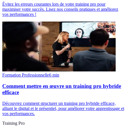
Évitez les erreurs courantes lors de votre training pro pour
maximiser votre succès. Lisez nos conseils pratiques et améliorez
vos performances !
Formation Professionnelle
6
min
Comment mettre en œuvre un training pro hybride
efficace
Découvrez comment structurer un training pro hybride efficace,
alliant le digital et le présentiel, pour améliorer votre apprentissage et
vos performances.
Training Pro