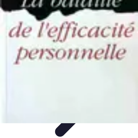
Training Pro
Méthodes de Formation
Conception de formation
Formation sur
mesure
Formation et Méthodologies
Optimisation du Training
Training Pro