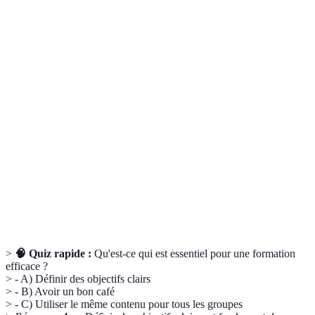
Terme
Définition
Un document définissant les objectifs, le
Plan de formation
public et les méthodes pour une formation.
KPI (Indicateurs
Mesures utilisées pour évaluer le succès
clés de
d'une formation par rapport aux objectifs
performance)
fixés.
Forme d'apprentissage utilisant des
E-learning
ressources électroniques, souvent via
internet.
>
🧠 Quiz rapide :
Qu'est-ce qui est essentiel pour une formation
efficace ?
> - A) Définir des objectifs clairs
> - B) Avoir un bon café
> - C) Utiliser le même contenu pour tous les groupes