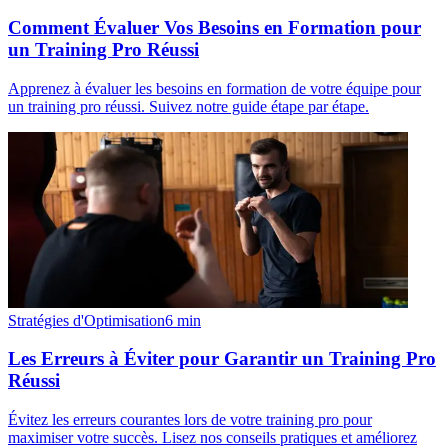
Comment Évaluer Vos Besoins en Formation pour
un Training Pro Réussi
Apprenez à évaluer les besoins en formation de votre équipe pour
un training pro réussi. Suivez notre guide étape par étape.
Stratégies d'Optimisation
6
min
Les Erreurs à Éviter pour Garantir un Training Pro
Réussi
Évitez les erreurs courantes lors de votre training pro pour
maximiser votre succès. Lisez nos conseils pratiques et améliorez