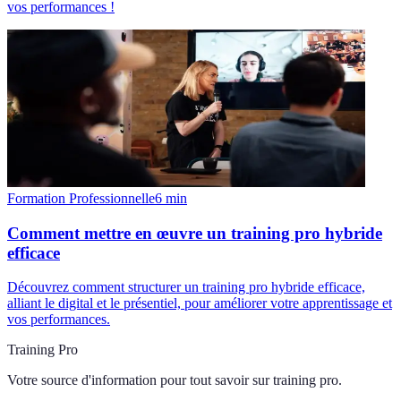
vos performances !
Formation Professionnelle
6
min
Comment mettre en œuvre un training pro hybride
efficace
Découvrez comment structurer un training pro hybride efficace,
alliant le digital et le présentiel, pour améliorer votre apprentissage et
vos performances.
Training Pro
Votre source d'information pour tout savoir sur
training pro
.