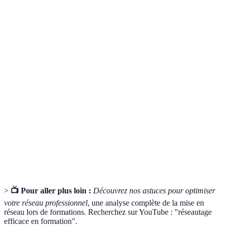
Terme
Définition
L'action de créer et d’entretenir des relations
Réseautage
professionnelles afin d'échanger des
informations et d’explorer des opportunités.
Un programme éducatif visant à développer des
Formation
compétences spécifiques pour améliorer la
professionnelle
performance au travail.
L’art de cultiver des connexions professionnelles
Networking
souvent à des fins d’emploi, d’affaires ou de
développement personnel.
>
📺 Pour aller plus loin :
Découvrez nos astuces pour optimiser
votre réseau professionnel
, une analyse complète de la mise en
réseau lors de formations. Recherchez sur YouTube : "réseautage
efficace en formation".