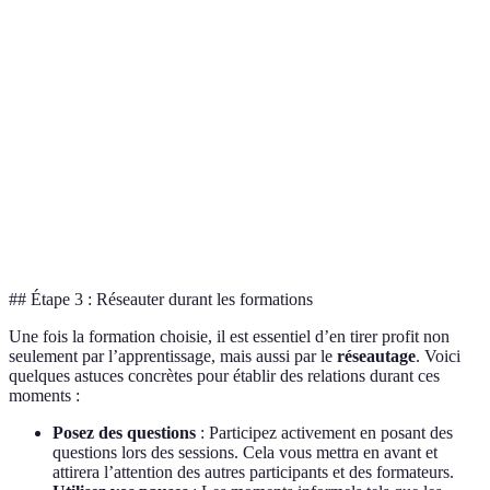
Gén
Coût
(souvent moins
Prix variable
plu
cher)
Réseautage
Limité
Élevé
Éle
Mo
Flexibilité
Très flexible
Moins flexible
fle
Généralement
Engagement
Actif
Act
moindre
## Étape 3 : Réseauter durant les formations
Une fois la formation choisie, il est essentiel d’en tirer profit non
seulement par l’apprentissage, mais aussi par le
réseautage
. Voici
quelques astuces concrètes pour établir des relations durant ces
moments :
Posez des questions
: Participez activement en posant des
questions lors des sessions. Cela vous mettra en avant et
attirera l’attention des autres participants et des formateurs.