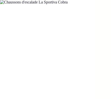
Training Pro
Méthodes de Formation
Conception de formation
Formation sur mesur
Training Pro