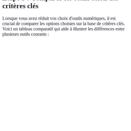
critères clés
Lorsque vous avez réduit vos choix d'outils numériques, il est
crucial de comparer les options choisies sur la base de critères clés.
Voici un tableau comparatif qui aide à illustrer les différences entre
plusieurs outils courants :
Critère
Option A
Option B
Option C
Verdi
Optio
10 EUR /
25 EUR /
15 EUR /
Coût
la mo
mois
mois
mois
chère
Optio
Facilité
Élevée
Moyenne
Basse
est
d'utilisation
préfé
Optio
Réponse
Support client
24/7
9h-17h
à
lente
privil