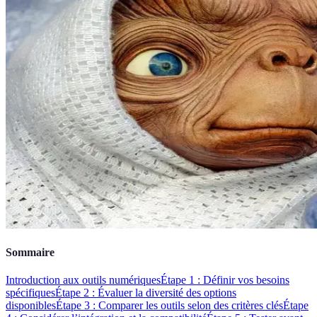
Sommaire
Introduction aux outils numériques
Étape 1 : Définir vos besoins
spécifiques
Étape 2 : Évaluer la diversité des options
disponibles
Étape 3 : Comparer les outils selon des critères clés
Étape