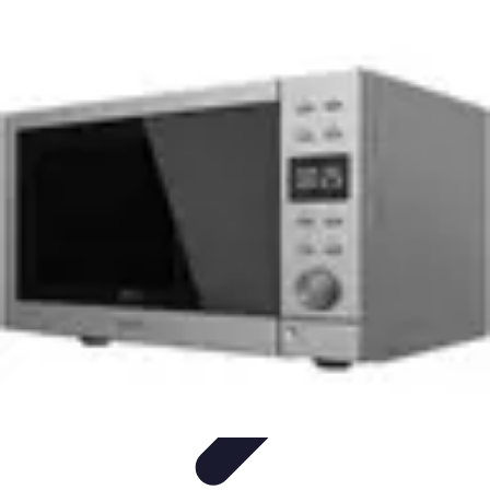
Training Pro
Méthodes de Formation
Conception de formation
Formation sur
mesure
Formation et Méthodologies
Optimisation du Training
Training Pro