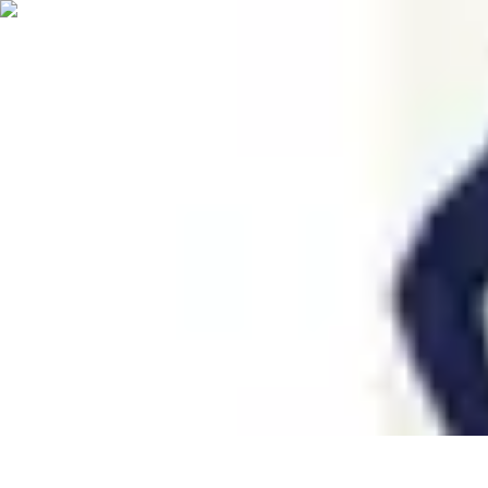
Training Pro
Méthodes de Formation
Conception de formation
Formation sur mesur
Training Pro