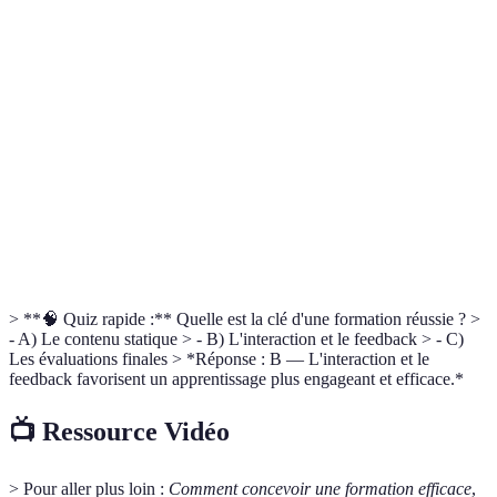
Formation
Approche pédagogique visant à adapter le contenu
centrée sur
et les méthodes pédagogiques aux besoins
l'apprenant
spécifiques des apprenants.
Méthode pour définir des objectifs qui soient
Objectifs
spécifiques, mesurables, atteignables, réalistes et
SMART
temporellement définis.
Évaluation continue tout au long de la formation
Évaluation
pour ajuster le contenu et la pédagogie en fonction
formative
des retours des apprenants.
> **🧠 Quiz rapide :** Quelle est la clé d'une formation réussie ? >
- A) Le contenu statique > - B) L'interaction et le feedback > - C)
Les évaluations finales > *Réponse : B — L'interaction et le
feedback favorisent un apprentissage plus engageant et efficace.*
📺 Ressource Vidéo
> Pour aller plus loin :
Comment concevoir une formation efficace
,