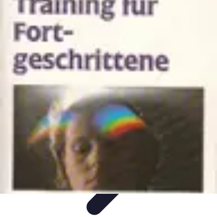
Training Pro
Méthodes de Formation
Conception de formation
Formation sur
mesure
Formation et Méthodologies
Optimisation du Training
Training Pro