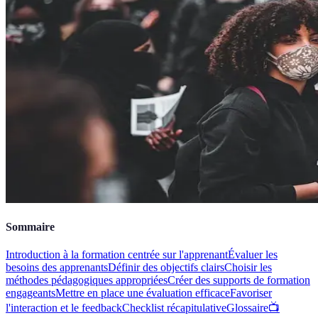
Sommaire
Introduction à la formation centrée sur l'apprenant
Évaluer les
besoins des apprenants
Définir des objectifs clairs
Choisir les
méthodes pédagogiques appropriées
Créer des supports de formation
engageants
Mettre en place une évaluation efficace
Favoriser
l'interaction et le feedback
Checklist récapitulative
Glossaire
📺