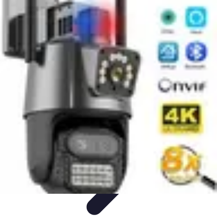
Training Pro
Méthodes de Formation
Conception de formation
Formation sur
mesure
Formation et Méthodologies
Optimisation du Training
Training Pro