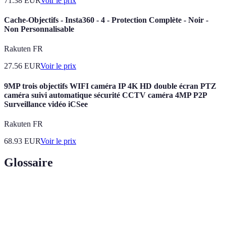
71.38
EUR
Voir le prix
Cache-Objectifs - Insta360 - 4 - Protection Complète - Noir -
Non Personnalisable
Rakuten FR
27.56
EUR
Voir le prix
9MP trois objectifs WIFI caméra IP 4K HD double écran PTZ
caméra suivi automatique sécurité CCTV caméra 4MP P2P
Surveillance vidéo iCSee
Rakuten FR
68.93
EUR
Voir le prix
Glossaire
Terme
Définition
Méthodologie pour définir des objectifs précis et
SMART