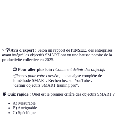
mesurables.
But à atteindre dans un certain délai, souvent associé à
Objectif
la performance.
Échéance
Date limite à laquelle un objectif doit être accompli.
>
💡 Avis d'expert :
Selon un rapport de
l'INSEE
, des entreprises
ayant intégré les objectifs SMART ont vu une hausse notoire de la
productivité collective en 2025.
📺 Pour aller plus loin :
Comment définir des objectifs
efficaces pour votre carrière
, une analyse complète de
la méthode SMART. Recherchez sur YouTube :
"définir objectifs SMART training pro".
🧠 Quiz rapide :
Quel est le premier critère des objectifs SMART ?
A) Mesurable
B) Atteignable
C) Spécifique