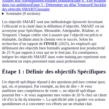
Assurer leur Atteignabilité
Exemples pratiques
Étape 4 : Être Réaliste
dans vos ambitions
Étape 5 : Déterminer un délai Temporel
Checklist
des objectifs SMART
Glossaire
Sommaire
(
9
sections
)
Les objectifs SMART sont une méthodologie éprouvée favorisant
l’efficacité et la clarté dans la définition d’objectifs. SMART est un
acronyme pour Spécifique, Mesurable, Atteignable, Réaliste, et
Temporel. Chaque critère vise à assurer que l’objectif est précis et
réalisable, facilitant ainsi le chemin vers le succès. Selon les
recherches d’un rapport de
l'INSEE
(2025), les employés qui
définissent des objectifs bien formulés augmentent leur productivité
de 25 % par rapport à ceux qui ne le font pas. En conséquence,
intégrer les objectifs SMART dans votre training pro représente non
seulement un enjeu personnel mais aussi professionnel.
Étape 1 : Définir des objectifs Spécifiques
Un objectif spécifique répond à des questions précises comme quoi,
qui, où, et pourquoi. Par exemple, au lieu de dire « Je veux
améliorer mes compétences de vente », un objectif spécifique
pourrait être « Je veux augmenter mes ventes de 20 % chez un client
clé d'ici la fin du trimestre ». La spécificité aide à guider vos actions
quotidiennes et à concentrer vos efforts sur un résultat clair.