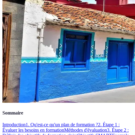
Sommaire
Introduction
1. Qu'est-ce qu'un plan de formation ?
2. Étape 1 :
Évaluer les besoins en formation
Méthodes d'évaluation
3. Étape 2 :