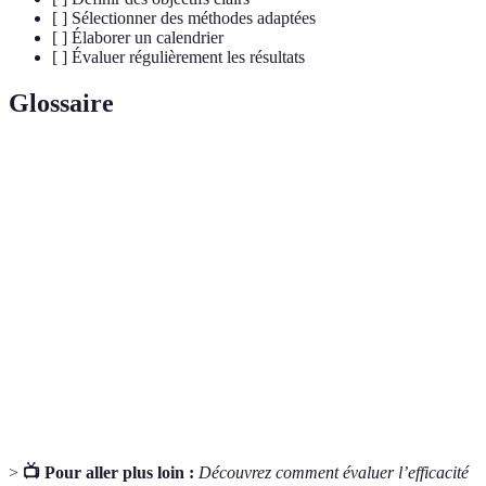
[ ] Sélectionner des méthodes adaptées
[ ] Élaborer un calendrier
[ ] Évaluer régulièrement les résultats
Glossaire
Terme
Définition
Plan de
Stratégie définissant les étapes nécessaires pour
formation
améliorer les compétences des employés.
Objectifs
Critères permettant de définir des objectifs
SMART
spécifiques et mesurables.
E-
Formation dispensée en ligne, idéale pour des
learning
sessions flexibles et accessibles.
>
📺 Pour aller plus loin :
Découvrez comment évaluer l’efficacité