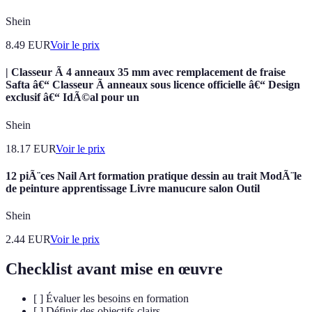
Shein
8.49
EUR
Voir le prix
| Classeur Ã 4 anneaux 35 mm avec remplacement de fraise
Safta â€“ Classeur Ã anneaux sous licence officielle â€“ Design
exclusif â€“ IdÃ©al pour un
Shein
18.17
EUR
Voir le prix
12 piÃ¨ces Nail Art formation pratique dessin au trait ModÃ¨le
de peinture apprentissage Livre manucure salon Outil
Shein
2.44
EUR
Voir le prix
Checklist avant mise en œuvre
[ ] Évaluer les besoins en formation
[ ] Définir des objectifs clairs