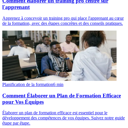
Comment élaborer un training pro centré sur
l'apprenant
Apprenez à concevoir un training pro qui place l'apprenant au cœur
de la formation, avec des étapes concrètes et des conseils pratiques.
Planification de la formation
6
min
Comment Élaborer un Plan de Formation Efficace
pour Vos Équipes
Élaborer un plan de formation efficace est essentiel pour le
développement des compétences de vos équipes. Suivez notre guide
étape par étape.