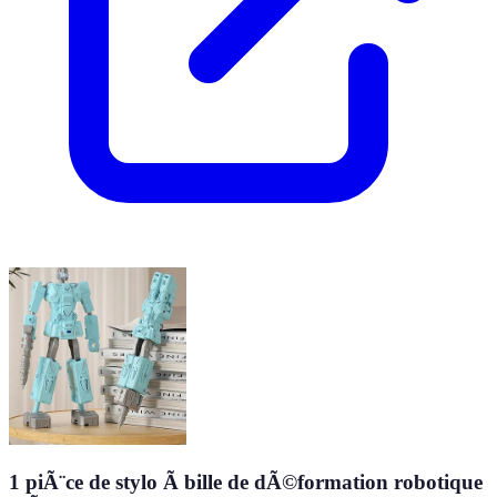
1 piÃ¨ce de stylo Ã bille de dÃ©formation robotique