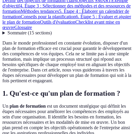
Définir des objectifs de formation clairs
Objectifs SMART
Exemple
d'objectif
4. Étape 3 : Sélectionner des méthodes et des ressources de
formation
Méthodes tendances
5. Étape 4 : Élaborer un calendrier de
formation
Conseils pour la planification
6. Étape 5 : Évaluer et ajuster
le plan de formation
Outils d'évaluation
Checklist avant mise en
œuvre
Glossaire
Sommaire
(
15
sections
)
Dans le monde professionnel en constante évolution, disposer d'un
plan de formation efficace est crucial pour garantir le développement
des compétences de vos équipes. Cela ne se limite pas à une simple
formation, mais implique un processus structuré qui répond aux
besoins spécifiques de chaque employé tout en alignant les objectifs
de l'entreprise. Dans cet article, nous vous guiderons à travers les
étapes nécessaires pour développer un plan de formation qui soit à la
fois pertinent et engageant.
1. Qu'est-ce qu'un plan de formation ?
Un
plan de formation
est un document stratégique qui définit les
étapes nécessaires pour améliorer les compétences des employés au
sein d'une organisation. Il identifie les besoins en formation, les
ressources nécessaires et les modalités de mise en œuvre. Un bon
plan prend en compte les objectifs opérationnels de l'entreprise ainsi
que les aspirations professionnelles des individus.