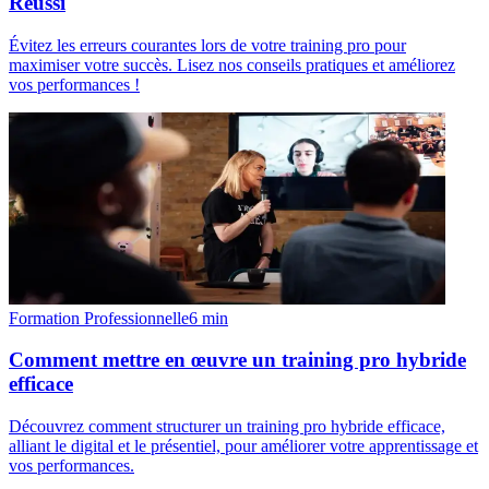
Réussi
Évitez les erreurs courantes lors de votre training pro pour
maximiser votre succès. Lisez nos conseils pratiques et améliorez
vos performances !
Formation Professionnelle
6
min
Comment mettre en œuvre un training pro hybride
efficace
Découvrez comment structurer un training pro hybride efficace,
alliant le digital et le présentiel, pour améliorer votre apprentissage et
vos performances.