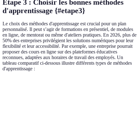
Étape 3 : Choisir les bonnes méthodes
d'apprentissage {#etape3}
Le choix des méthodes d'apprentissage est crucial pour un plan
personnalisé. Il peut s’agir de formations en présentiel, de modules
en ligne, de mentorat ou même d'ateliers pratiques. En 2026, plus de
50% des entreprises privilégient les solutions numériques pour leur
flexibilité et leur accessibilité. Par exemple, une entreprise pourrait
proposer des cours en ligne sur des plateformes éducatives
reconnues, adaptées aux horaires de travail des employés. Un
tableau comparatif ci-dessous illustre différents types de méthodes
d'apprentissage :
Méthode
Avantages
Inconvénients
Idéal pour
Interaction
Formation
Coût élevé,
directe,
Nouveaux
en
planification
évaluation
concepts
présentiel
complexe
immédiate
Flexibilité, accès
Manque
E-
Auto-