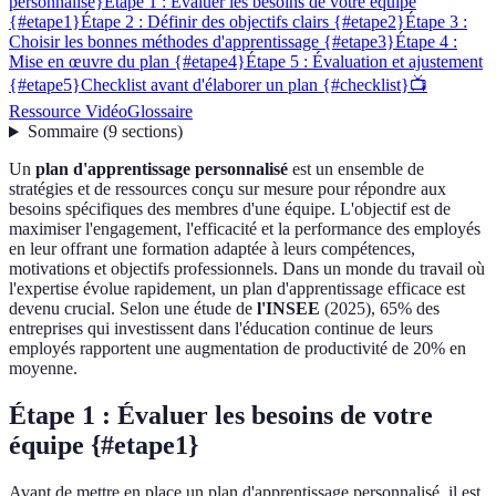
personnalise}
Étape 1 : Évaluer les besoins de votre équipe
{#etape1}
Étape 2 : Définir des objectifs clairs {#etape2}
Étape 3 :
Choisir les bonnes méthodes d'apprentissage {#etape3}
Étape 4 :
Mise en œuvre du plan {#etape4}
Étape 5 : Évaluation et ajustement
{#etape5}
Checklist avant d'élaborer un plan {#checklist}
📺
Ressource Vidéo
Glossaire
Sommaire
(
9
sections
)
Un
plan d'apprentissage personnalisé
est un ensemble de
stratégies et de ressources conçu sur mesure pour répondre aux
besoins spécifiques des membres d'une équipe. L'objectif est de
maximiser l'engagement, l'efficacité et la performance des employés
en leur offrant une formation adaptée à leurs compétences,
motivations et objectifs professionnels. Dans un monde du travail où
l'expertise évolue rapidement, un plan d'apprentissage efficace est
devenu crucial. Selon une étude de
l'INSEE
(2025), 65% des
entreprises qui investissent dans l'éducation continue de leurs
employés rapportent une augmentation de productivité de 20% en
moyenne.
Étape 1 : Évaluer les besoins de votre
équipe {#etape1}
Avant de mettre en place un plan d'apprentissage personnalisé, il est