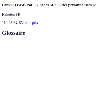
Fanvil H3W-B PoE ; 2 lignes SIP ; 6 clés personnalisées ;2
Rakuten FR
110.43
EUR
Voir le prix
Glossaire
Terme
Définition
Plan
Stratégie éducative sur mesure pour répondre
d'apprentissage
aux besoins individuels des équipes.
personnalisé
KPI (Indicateurs
Mesures permettant d'évaluer le succès d'une
clés de
initiative par rapport à des objectifs définis.
performance)
Relation d’accompagnement entre un expert et
Mentorat
un apprenant, visant à partager des