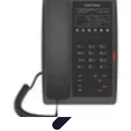
Training Pro
Méthodes de Formation
Conception de formation
Formation sur
mesure
Formation et Méthodologies
Optimisation du Training
Training Pro