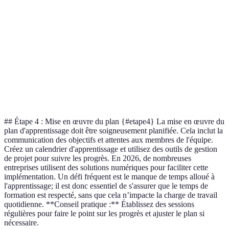
à des ressources
d'interaction
learning
apprentissage
variées
humaine
Accompagnement
Dépendance à
Compétences
Mentorat
personnalisé
l'expert
spécifiques
Application
Temps de
Ateliers
Apprentissage
directe des
préparation
pratiques
pratique
compétences
important
## Étape 4 : Mise en œuvre du plan {#etape4} La mise en œuvre du
plan d'apprentissage doit être soigneusement planifiée. Cela inclut la
communication des objectifs et attentes aux membres de l'équipe.
Créez un calendrier d'apprentissage et utilisez des outils de gestion
de projet pour suivre les progrès. En 2026, de nombreuses
entreprises utilisent des solutions numériques pour faciliter cette
implémentation. Un défi fréquent est le manque de temps alloué à
l'apprentissage; il est donc essentiel de s'assurer que le temps de
formation est respecté, sans que cela n’impacte la charge de travail
quotidienne. **Conseil pratique :** Établissez des sessions
régulières pour faire le point sur les progrès et ajuster le plan si
nécessaire.