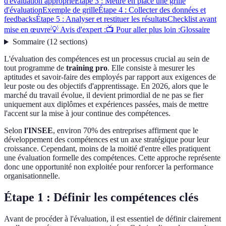
d'évaluation approprié
Étape 3 : Mettre en place une grille
d'évaluation
Exemple de grille
Étape 4 : Collecter des données et
feedbacks
Étape 5 : Analyser et restituer les résultats
Checklist avant
mise en œuvre
💡 Avis d'expert :
📺 Pour aller plus loin :
Glossaire
Sommaire
(
12
sections
)
L'évaluation des compétences est un processus crucial au sein de
tout programme de
training pro
. Elle consiste à mesurer les
aptitudes et savoir-faire des employés par rapport aux exigences de
leur poste ou des objectifs d'apprentissage. En 2026, alors que le
marché du travail évolue, il devient primordial de ne pas se fier
uniquement aux diplômes et expériences passées, mais de mettre
l'accent sur la mise à jour continue des compétences.
Selon
l'INSEE
, environ 70% des entreprises affirment que le
développement des compétences est un axe stratégique pour leur
croissance. Cependant, moins de la moitié d'entre elles pratiquent
une évaluation formelle des compétences. Cette approche représente
donc une opportunité non exploitée pour renforcer la performance
organisationnelle.
Étape 1 : Définir les compétences clés
Avant de procéder à l'évaluation, il est essentiel de définir clairement