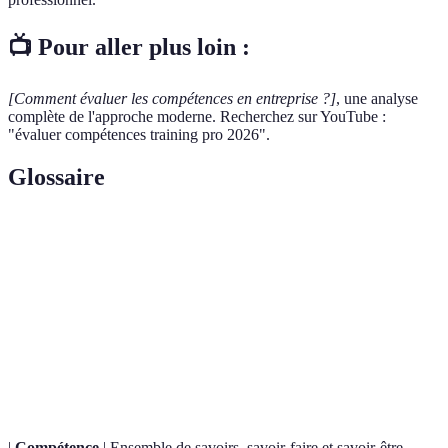
📺 Pour aller plus loin :
[Comment évaluer les compétences en entreprise ?]
, une analyse
complète de l'approche moderne. Recherchez sur YouTube :
"évaluer compétences training pro 2026".
Glossaire
Terme
Définition
Evaluation
Processus d'évaluation visant à fournir des retours
formative
durant le cursus d'apprentissage.
Feedback
Technique de feedback qui inclut des retours de
360°
divers acteurs (collègues, supérieurs, clients).
|
Compétence
| Ensemble de savoirs, savoir-faire et savoir-être