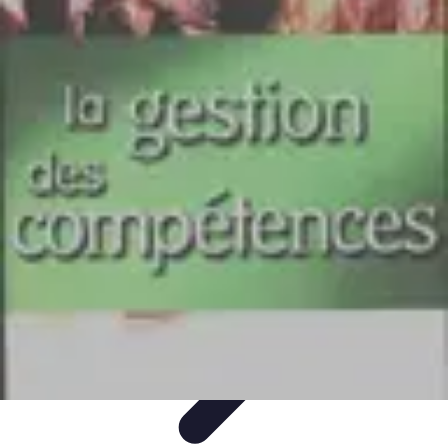
Training Pro
Méthodes de Formation
Conception de formation
Formation sur
mesure
Formation et Méthodologies
Optimisation du Training
Training Pro