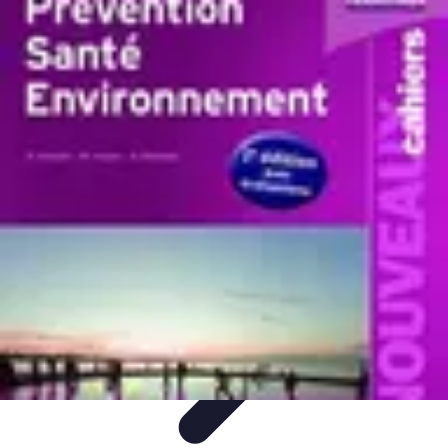
Training Pro
Méthodes de Formation
Conception de formation
Formation sur
mesure
Formation et Méthodologies
Optimisation du Training
Training Pro