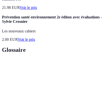
21.98
EUR
Voir le prix
Prévention santé environnement 2e éditon avec évaluations -
Sylvie Crosnier
Les nouveaux cahiers
2.00
EUR
Voir le prix
Glossaire
Terme
Définition
Évaluations
Outils permettant de mesurer les progrès
formatives
d'apprentissage au cours d'une formation.
Objectifs
Critères utilisés pour définir des objectifs clairs et
SMART
atteignables.
Feedback
Retour d'expérience tiré de plusieurs sources sur la