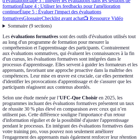
d'évaluation
Étape 3 : Intégrer les évaluations dans les sessions de
formation
Étape 4 : Utiliser les feedbacks pour l'amélioration
continue
Étape 5 : Évaluer l'impact des évaluations
formatives
Glossaire
Checklist avant achat
📺 Ressource Vidéo
Sommaire
(
9
sections
)
Les
évaluations formatives
sont des outils d'évaluation utilisés tout
au long d'un programme de formation pour mesurer la
compréhension et l'apprentissage des participants. Contrairement
aux évaluations sommatives, qui évaluent les connaissances à la fin
d'un cursus, les évaluations formatives sont intégrées dans le
processus d'apprentissage. Elles servent à guider les formateurs et les
apprenants, favorisant une approche proactive dans la maîtrise des
compétences. Leur mise en œuvre est cruciale, car elles permettent
d'identifier les provocations d'apprentissage et de s'assurer que les
participants réagissent aux contenus abordés.
Selon une étude menée par l’
UFC-Que Choisir
en 2025, les
programmes incluant des évaluations formatives présentent un taux
de réussite 30 % plus élevé en comparaison avec ceux qui n’en
utilisent pas. Cette différence souligne l'importance d'un retour
d'information régulier et de la possibilité d'ajuster l'apprentissage
pendant le processus. En intégrant des évaluations formatives dans
votre training pro, vous pouvez non seulement améliorer
l'engagement des apprenants mais également renforcer leur rétention