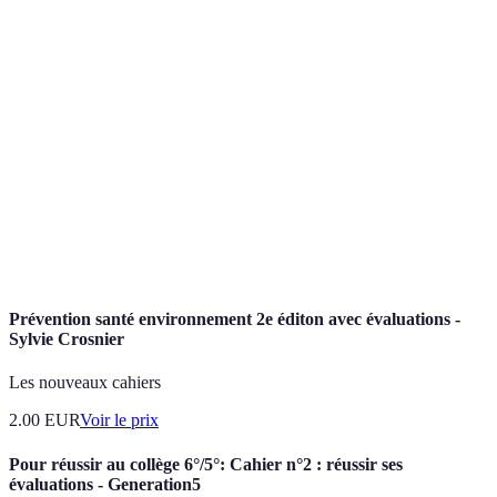
Terme
Définition
Évaluation
Intégration des évaluations tout au long d'un
formative
processus d'apprentissage.
Feedback
Retours d'information permettant d'améliorer
constructif
les performances.
Objectifs
Cibles précises que les apprenants doivent
d'apprentissage
atteindre dans un cursus.
Prévention santé environnement 2e éditon avec évaluations -
Sylvie Crosnier
Les nouveaux cahiers
2.00
EUR
Voir le prix
Pour réussir au collège 6°/5°: Cahier n°2 : réussir ses
évaluations - Generation5