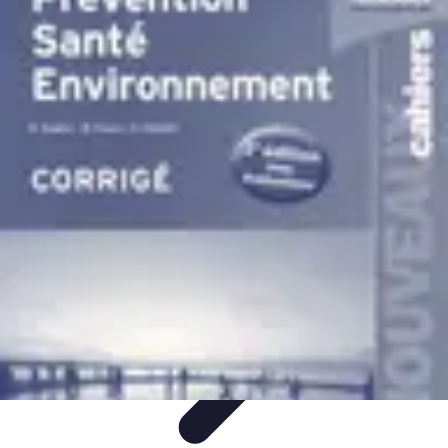
Training Pro
Méthodes de Formation
Conception de formation
Formation sur
mesure
Formation et Méthodologies
Optimisation du Training
Training Pro