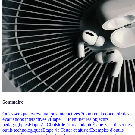
Sommaire
Qu'est-ce que les évaluations interactives ?
Comment concevoir des
évaluations interactives ?
Étape 1 : Identifier les objectifs
pédagogiques
Étape 2 : Choisir le format adapté
Étape 3 : Utiliser des
outils technologiques
Étape 4 : Tester et ajuster
Exemples d'outils