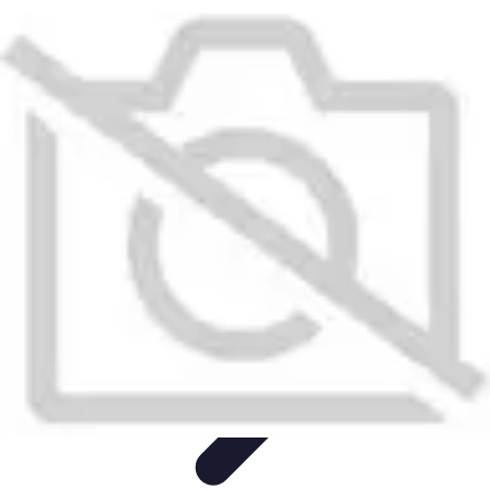
Training Pro
Méthodes de Formation
Conception de formation
Formation sur
mesure
Formation et Méthodologies
Optimisation du Training
Training Pro