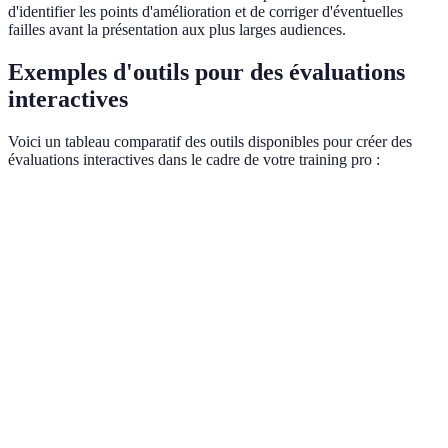
d'identifier les points d'amélioration et de corriger d'éventuelles
failles avant la présentation aux plus larges audiences.
Exemples d'outils pour des évaluations
interactives
Voici un tableau comparatif des outils disponibles pour créer des
évaluations interactives dans le cadre de votre training pro :
Outil
Type d'évaluation
Interactivité
Facilité d'uti
Quiz interactif en
Kahoot
Élevée
Très facile
groupe
Google
Quiz, Sondages
Moyenne
Facile
Forms
Présentations
Mentimeter
Élevée
Facile
interactives