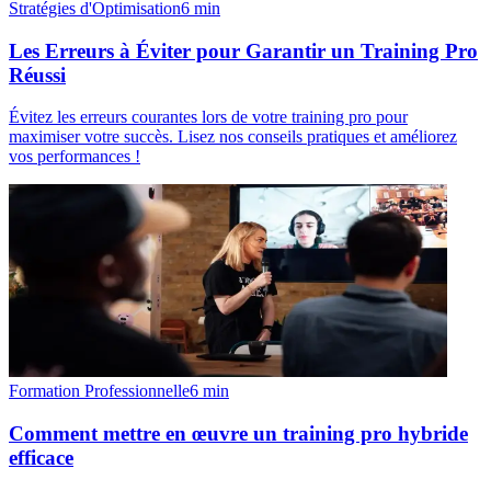
Stratégies d'Optimisation
6
min
Les Erreurs à Éviter pour Garantir un Training Pro
Réussi
Évitez les erreurs courantes lors de votre training pro pour
maximiser votre succès. Lisez nos conseils pratiques et améliorez
vos performances !
Formation Professionnelle
6
min
Comment mettre en œuvre un training pro hybride
efficace