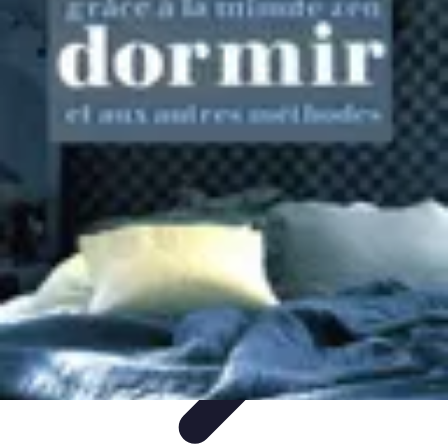
Training Pro
Méthodes de Formation
Conception de formation
Formation sur
mesure
Formation et Méthodologies
Optimisation du Training
Training Pro