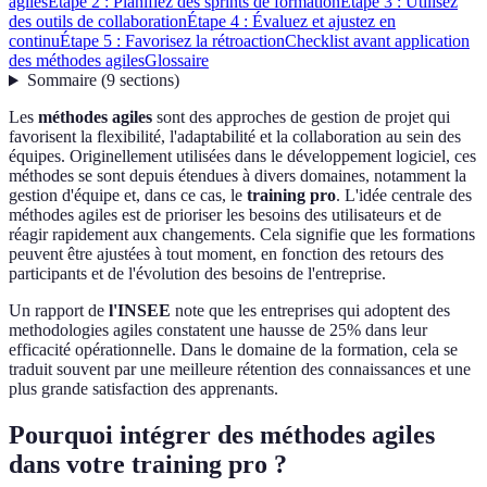
agiles
Étape 2 : Planifiez des sprints de formation
Étape 3 : Utilisez
des outils de collaboration
Étape 4 : Évaluez et ajustez en
continu
Étape 5 : Favorisez la rétroaction
Checklist avant application
des méthodes agiles
Glossaire
Sommaire
(
9
sections
)
Les
méthodes agiles
sont des approches de gestion de projet qui
favorisent la flexibilité, l'adaptabilité et la collaboration au sein des
équipes. Originellement utilisées dans le développement logiciel, ces
méthodes se sont depuis étendues à divers domaines, notamment la
gestion d'équipe et, dans ce cas, le
training pro
. L'idée centrale des
méthodes agiles est de prioriser les besoins des utilisateurs et de
réagir rapidement aux changements. Cela signifie que les formations
peuvent être ajustées à tout moment, en fonction des retours des
participants et de l'évolution des besoins de l'entreprise.
Un rapport de
l'INSEE
note que les entreprises qui adoptent des
methodologies agiles constatent une hausse de 25% dans leur
efficacité opérationnelle. Dans le domaine de la formation, cela se
traduit souvent par une meilleure rétention des connaissances et une
plus grande satisfaction des apprenants.
Pourquoi intégrer des méthodes agiles
dans votre training pro ?