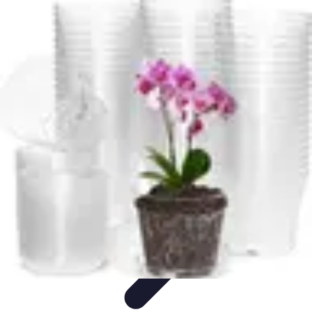
Training Pro
Méthodes de Formation
Conception de formation
Formation sur
mesure
Formation et Méthodologies
Optimisation du Training
Training Pro