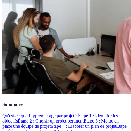
Sommaire
Qu'est-ce que l'apprentissage par projet ?
Étape 1 : Identifier les
objectifs
Étape 2 : Choisir un projet pertinent
Étape 3 : Mettre en
place une équipe de projet
Étape 4 : Élaborer un plan de projet
Étape