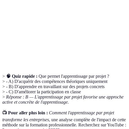
Méthode pédagogique où les apprenants
Apprentissage
acquièrent des compétences en travaillant sur des
par projet
projets concrets.
Évaluation
Évaluation continue durant le projet pour
formative
identifier les progrès et ajuster l'apprentissage.
Processus de travail en équipe visant à atteindre
Collaboration
un objectif commun.
>
🧠 Quiz rapide :
Que permet l'apprentissage par projet ?
> - A) D'acquérir des compétences théoriques uniquement
> - B) D'apprendre en travaillant sur des projets concrets
> - C) D'améliorer la participation en classe
>
Réponse : B — L'apprentissage par projet favorise une approche
active et concrète de l'apprentissage.
📺 Pour aller plus loin :
Comment l'apprentissage par projet
transforme les entreprises
, une analyse complète de l'impact de cette
méthode sur la formation professionnelle. Recherchez sur YouTube :