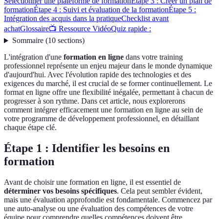
Sélectionner une plateforme de formation
Étape 3 : Créer un plan de
formation
Étape 4 : Suivi et évaluation de la formation
Étape 5 :
Intégration des acquis dans la pratique
Checklist avant
achat
Glossaire
📺 Ressource Vidéo
Quiz rapide :
Sommaire
(
10
sections
)
L'intégration d'une
formation en ligne
dans votre training
professionnel représente un enjeu majeur dans le monde dynamique
d'aujourd'hui. Avec l'évolution rapide des technologies et des
exigences du marché, il est crucial de se former continuellement. Le
format en ligne offre une flexibilité inégalée, permettant à chacun de
progresser à son rythme. Dans cet article, nous explorerons
comment intégrer efficacement une formation en ligne au sein de
votre programme de développement professionnel, en détaillant
chaque étape clé.
Étape 1 : Identifier les besoins en
formation
Avant de choisir une formation en ligne, il est essentiel de
déterminer vos besoins spécifiques
. Cela peut sembler évident,
mais une évaluation approfondie est fondamentale. Commencez par
une auto-analyse ou une évaluation des compétences de votre
équipe pour comprendre quelles compétences doivent être