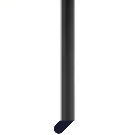
Training Pro
Méthodes de Formation
Conception de formation
Formation sur
mesure
Formation et Méthodologies
Optimisation du Training
Training Pro