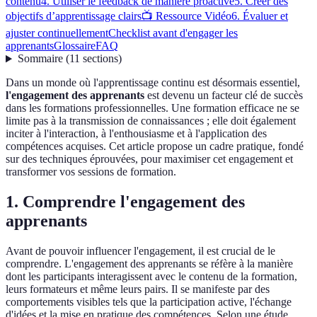
contenu
4. Utiliser le feedback de manière proactive
5. Créer des
objectifs d’apprentissage clairs
📺 Ressource Vidéo
6. Évaluer et
ajuster continuellement
Checklist avant d'engager les
apprenants
Glossaire
FAQ
Sommaire
(
11
sections
)
Dans un monde où l'apprentissage continu est désormais essentiel,
l'engagement des apprenants
est devenu un facteur clé de succès
dans les formations professionnelles. Une formation efficace ne se
limite pas à la transmission de connaissances ; elle doit également
inciter à l'interaction, à l'enthousiasme et à l'application des
compétences acquises. Cet article propose un cadre pratique, fondé
sur des techniques éprouvées, pour maximiser cet engagement et
transformer vos sessions de formation.
1. Comprendre l'engagement des
apprenants
Avant de pouvoir influencer l'engagement, il est crucial de le
comprendre. L'engagement des apprenants se réfère à la manière
dont les participants interagissent avec le contenu de la formation,
leurs formateurs et même leurs pairs. Il se manifeste par des
comportements visibles tels que la participation active, l'échange
d'idées et la mise en pratique des compétences. Selon une étude