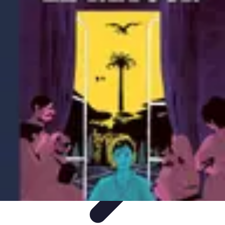
Training Pro
Méthodes de Formation
Conception de formation
Formation sur
mesure
Formation et Méthodologies
Optimisation du Training
Training Pro