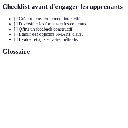
Checklist avant d'engager les apprenants
[ ] Créer un environnement interactif.
[ ] Diversifier les formats et les contenus.
[ ] Offrir un feedback constructif.
[ ] Établir des objectifs SMART clairs.
[ ] Évaluer et ajuster votre méthode.
Glossaire
Terme
Définition
Interaction active des apprenants avec le contenu et
Engagement
leurs pairs.
Retour d'information sur les performances d'un
Feedback
apprenant, essentiel à l'apprentissage.
Objectifs
Cadre pour définir des objectifs d'apprentissage
SMART
spécifiques et mesurables.