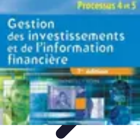
Training Pro
Méthodes de Formation
Conception de formation
Formation sur
mesure
Formation et Méthodologies
Optimisation du Training
Training Pro