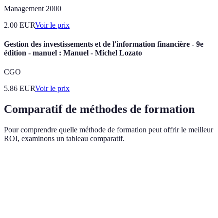
Management 2000
2.00
EUR
Voir le prix
Gestion des investissements et de l'information financière - 9e
édition - manuel : Manuel - Michel Lozato
CGO
5.86
EUR
Voir le prix
Comparatif de méthodes de formation
Pour comprendre quelle méthode de formation peut offrir le meilleur
ROI, examinons un tableau comparatif.
Méthode
Avantages
Inconvénients
Coût estimate
Formation
Interaction
Coûteux,
en
directe,
Élevé
temps limité
présentiel
engagement fort