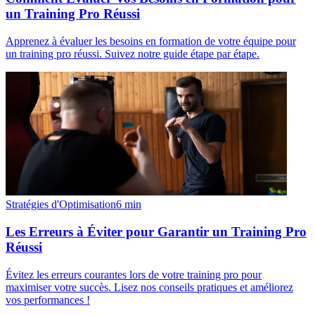
un Training Pro Réussi
Apprenez à évaluer les besoins en formation de votre équipe pour
un training pro réussi. Suivez notre guide étape par étape.
Stratégies d'Optimisation
6
min
Les Erreurs à Éviter pour Garantir un Training Pro
Réussi
Évitez les erreurs courantes lors de votre training pro pour
maximiser votre succès. Lisez nos conseils pratiques et améliorez
vos performances !