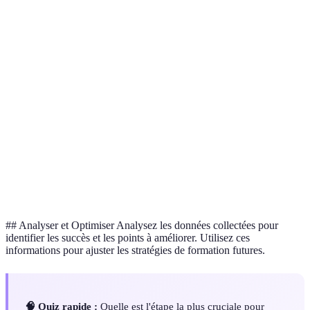
Critère
Avant Formation
Après Formation
Cha
Productivité
55
70
+15
(%)
Erreurs
15
5
-10
(hebdominaires)
Ventes
trimestrielles
100,000
130,000
+30
(€)
## Analyser et Optimiser Analysez les données collectées pour
identifier les succès et les points à améliorer. Utilisez ces
informations pour ajuster les stratégies de formation futures.
🧠 Quiz rapide :
Quelle est l'étape la plus cruciale pour