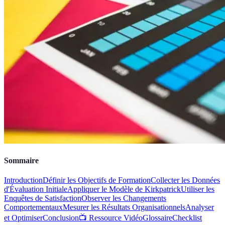
Sommaire
Introduction
Définir les Objectifs de Formation
Collecter les Données
d'Évaluation Initiale
Appliquer le Modèle de Kirkpatrick
Utiliser les
Enquêtes de Satisfaction
Observer les Changements
Comportementaux
Mesurer les Résultats Organisationnels
Analyser
et Optimiser
Conclusion
📺 Ressource Vidéo
Glossaire
Checklist