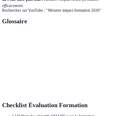
efficacement
.
Recherchez sur YouTube : "Mesurer impact formation 2026"
Glossaire
Terme
Définition
Critères pour définir des objectifs spécifiques et
SMART
mesurables.
Modèle de
Méthode d'évaluation de l'efficacité de la
Kirkpatrick
formation en quatre niveaux.
Auto-
Processus par lequel un individu évalue ses propres
évaluation
compétences ou performances.
Checklist Évaluation Formation