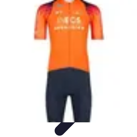
Training Pro
Méthodes de Formation
Conception de formation
Formation sur
mesure
Formation et Méthodologies
Optimisation du Training
Training Pro