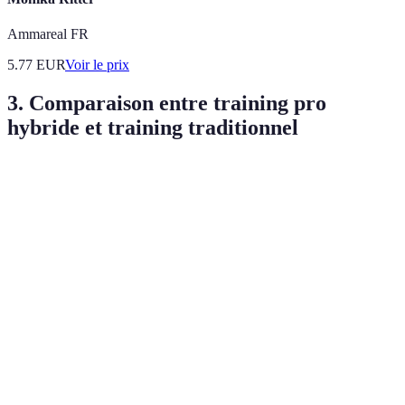
Ammareal FR
5.77
EUR
Voir le prix
3. Comparaison entre training pro
hybride et training traditionnel
Critère
Training pro hybride
Training traditionnel
Flexibilité
Élevée
Faible
Interactivité
Modérée
Élevée
Accessibilité
Excellente
Limitée