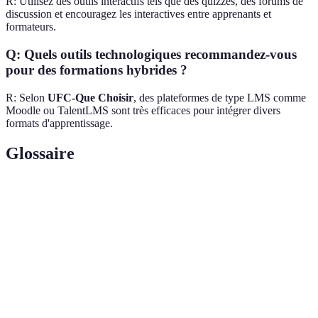
R: Utilisez des outils interactifs tels que des quizzes, des forums de
discussion et encouragez les interactives entre apprenants et
formateurs.
Q: Quels outils technologiques recommandez-vous
pour des formations hybrides ?
R: Selon
UFC-Que Choisir
, des plateformes de type LMS comme
Moodle ou TalentLMS sont très efficaces pour intégrer divers
formats d'apprentissage.
Glossaire
Terme
Définition
Formation
Combinaison de modules en présentiel et à
hybride
distance pour un apprentissage flexible.
LMS (Learning
Software de gestion de l'apprentissage
Management
permettant de dispenser des cours en ligne.
System)