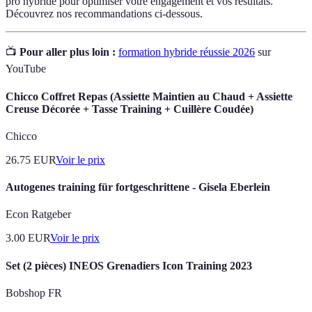
pro hybride pour optimiser votre engagement et vos résultats.
Découvrez nos recommandations ci-dessous.
📺
Pour aller plus loin :
formation hybride réussie 2026
sur
YouTube
Chicco Coffret Repas (Assiette Maintien au Chaud + Assiette
Creuse Décorée + Tasse Training + Cuillère Coudée)
Chicco
26.75
EUR
Voir le prix
Autogenes training für fortgeschrittene - Gisela Eberlein
Econ Ratgeber
3.00
EUR
Voir le prix
Set (2 pièces) INEOS Grenadiers Icon Training 2023
Bobshop FR