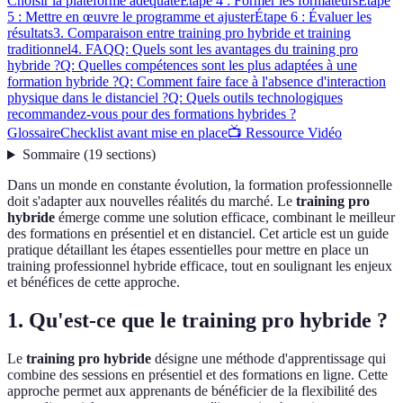
Choisir la plateforme adéquate
Étape 4 : Former les formateurs
Étape
5 : Mettre en œuvre le programme et ajuster
Étape 6 : Évaluer les
résultats
3. Comparaison entre training pro hybride et training
traditionnel
4. FAQ
Q: Quels sont les avantages du training pro
hybride ?
Q: Quelles compétences sont les plus adaptées à une
formation hybride ?
Q: Comment faire face à l'absence d'interaction
physique dans le distanciel ?
Q: Quels outils technologiques
recommandez-vous pour des formations hybrides ?
Glossaire
Checklist avant mise en place
📺 Ressource Vidéo
Sommaire
(
19
sections
)
Dans un monde en constante évolution, la formation professionnelle
doit s'adapter aux nouvelles réalités du marché. Le
training pro
hybride
émerge comme une solution efficace, combinant le meilleur
des formations en présentiel et en distanciel. Cet article est un guide
pratique détaillant les étapes essentielles pour mettre en place un
training professionnel hybride efficace, tout en soulignant les enjeux
et bénéfices de cette approche.
1. Qu'est-ce que le training pro hybride ?
Le
training pro hybride
désigne une méthode d'apprentissage qui
combine des sessions en présentiel et des formations en ligne. Cette
approche permet aux apprenants de bénéficier de la flexibilité des