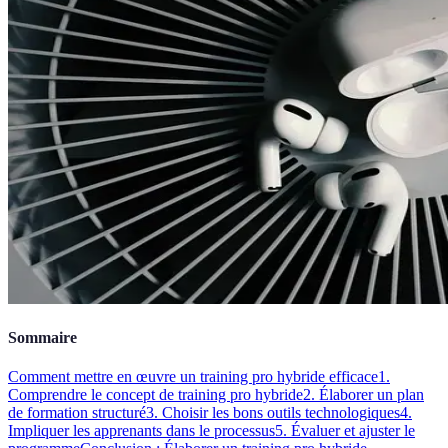
Sommaire
Comment mettre en œuvre un training pro hybride efficace
1.
Comprendre le concept de training pro hybride
2. Élaborer un plan
de formation structuré
3. Choisir les bons outils technologiques
4.
Impliquer les apprenants dans le processus
5. Évaluer et ajuster le