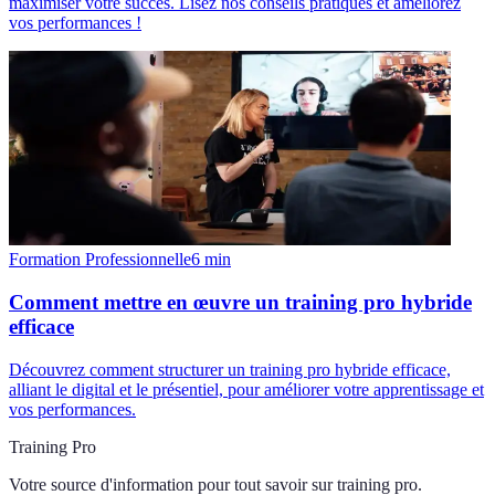
maximiser votre succès. Lisez nos conseils pratiques et améliorez
vos performances !
Formation Professionnelle
6
min
Comment mettre en œuvre un training pro hybride
efficace
Découvrez comment structurer un training pro hybride efficace,
alliant le digital et le présentiel, pour améliorer votre apprentissage et
vos performances.
Training Pro
Votre source d'information pour tout savoir sur
training pro
.