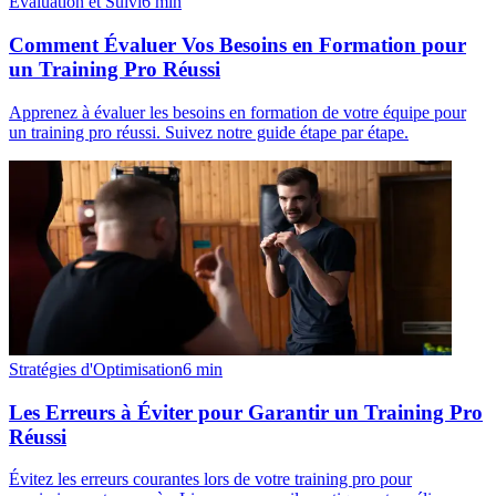
Évaluation et Suivi
6
min
Comment Évaluer Vos Besoins en Formation pour
un Training Pro Réussi
Apprenez à évaluer les besoins en formation de votre équipe pour
un training pro réussi. Suivez notre guide étape par étape.
Stratégies d'Optimisation
6
min
Les Erreurs à Éviter pour Garantir un Training Pro
Réussi
Évitez les erreurs courantes lors de votre training pro pour