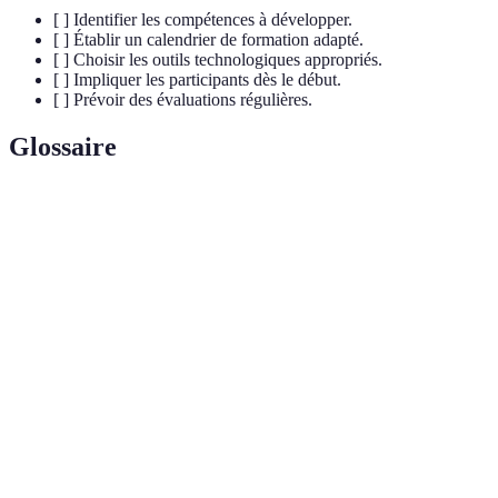
[ ] Identifier les compétences à développer.
[ ] Établir un calendrier de formation adapté.
[ ] Choisir les outils technologiques appropriés.
[ ] Impliquer les participants dès le début.
[ ] Prévoir des évaluations régulières.
Glossaire
Terme
Définition
Training pro
Modèle pédagogique alliant séances en
hybride
présentiel et formation à distance.
LMS (Learning
Système de gestion de l'apprentissage pour
Management
gérer les formations en ligne.
System)
Apprentissage permettant aux participants
Formation
d'accéder aux contenus et d'apprendre à leur
asynchrone
propre rythme.