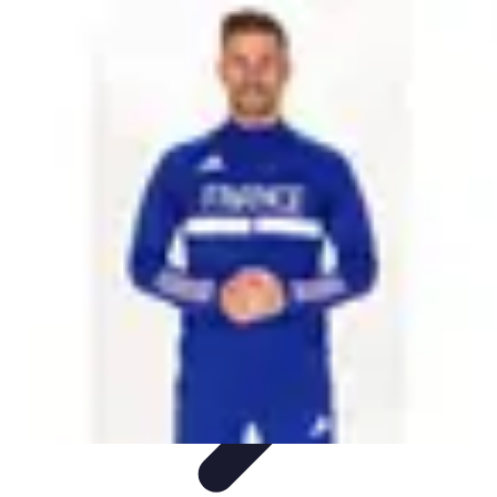
Training Pro
Méthodes de Formation
Conception de formation
Formation sur
mesure
Formation et Méthodologies
Optimisation du Training
Training Pro