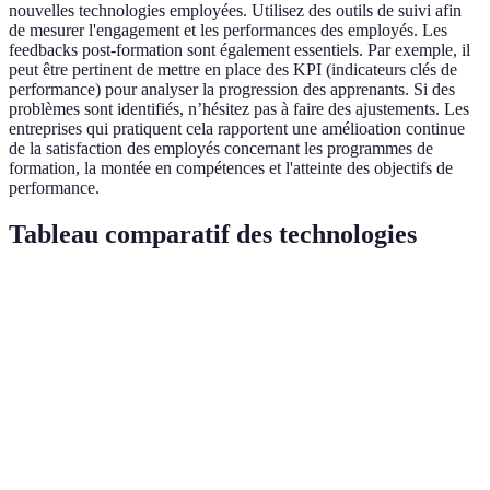
nouvelles technologies employées. Utilisez des outils de suivi afin
de mesurer l'engagement et les performances des employés. Les
feedbacks post-formation sont également essentiels. Par exemple, il
peut être pertinent de mettre en place des KPI (indicateurs clés de
performance) pour analyser la progression des apprenants. Si des
problèmes sont identifiés, n’hésitez pas à faire des ajustements. Les
entreprises qui pratiquent cela rapportent une amélioation continue
de la satisfaction des employés concernant les programmes de
formation, la montée en compétences et l'atteinte des objectifs de
performance.
Tableau comparatif des technologies
Critère
Option A
Option B
Option C
Ver
Opt
est 
Coût
Élevé
Moyen
Bas
plus
abo
Opt