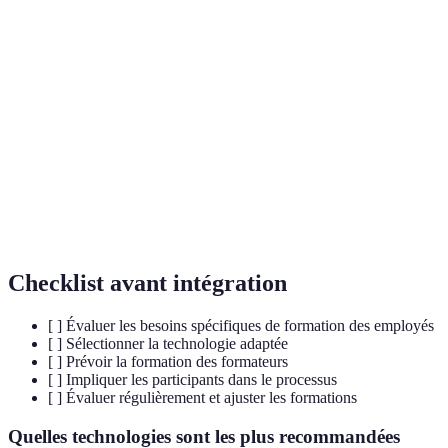
Facilité
est 
Moyenne
Élevée
Basse
d'utilisation
plus
sim
Opt
Fonctionnalités
Interactives
Standard
Avancées
exce
Opt
Horaires
Non
offr
Support client
24/7
limités
disponible
mei
sup
Checklist avant intégration
[ ] Évaluer les besoins spécifiques de formation des employés
[ ] Sélectionner la technologie adaptée
[ ] Prévoir la formation des formateurs
[ ] Impliquer les participants dans le processus
[ ] Évaluer régulièrement et ajuster les formations
Quelles technologies sont les plus recommandées