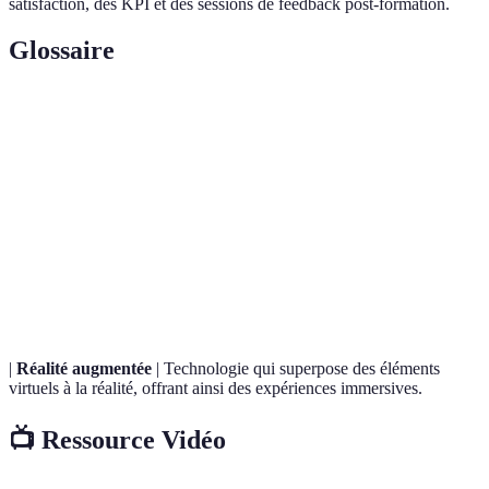
satisfaction, des KPI et des sessions de feedback post-formation.
Glossaire
Terme
Définition
Système de gestion de l'apprentissage, plateforme
LMS
numérique utilisée pour gérer et dispenser des
formations.
E-
Forme d'apprentissage basée sur des programmes ou
learning
des cours disponibles en ligne.
|
Réalité augmentée
| Technologie qui superpose des éléments
virtuels à la réalité, offrant ainsi des expériences immersives.
📺 Ressource Vidéo