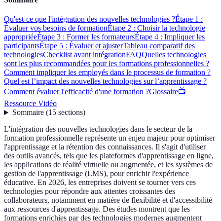
Qu'est-ce que l'intégration des nouvelles technologies ?
Étape 1 :
Évaluer vos besoins de formation
Étape 2 : Choisir la technologie
appropriée
Étape 3 : Former les formateurs
Étape 4 : Impliquer les
participants
Étape 5 : Évaluer et ajuster
Tableau comparatif des
technologies
Checklist avant intégration
FAQ
Quelles technologies
sont les plus recommandées pour les formations professionnelles ?
Comment impliquer les employés dans le processus de formation ?
Quel est l’impact des nouvelles technologies sur l’apprentissage ?
Comment évaluer l'efficacité d'une formation ?
Glossaire
📺
Ressource Vidéo
Sommaire
(
15
sections
)
L'intégration des nouvelles technologies dans le secteur de la
formation professionnelle représente un enjeu majeur pour optimiser
l'apprentissage et la rétention des connaissances. Il s'agit d'utiliser
des outils avancés, tels que les plateformes d'apprentissage en ligne,
les applications de réalité virtuelle ou augmentée, et les systèmes de
gestion de l'apprentissage (LMS), pour enrichir l'expérience
éducative. En 2026, les entreprises doivent se tourner vers ces
technologies pour répondre aux attentes croissantes des
collaborateurs, notamment en matière de flexibilité et d'accessibilité
aux ressources d'apprentissage. Des études montrent que les
formations enrichies par des technologies modernes augmentent