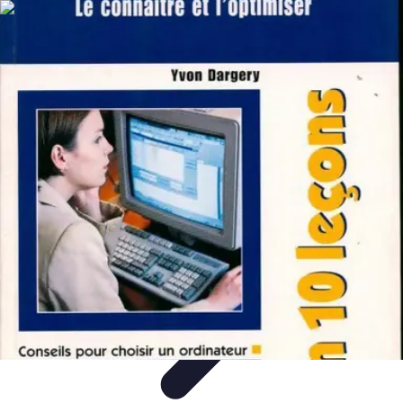
Training Pro
Méthodes de Formation
Conception de formation
Formation sur
mesure
Formation et Méthodologies
Optimisation du Training
Training Pro