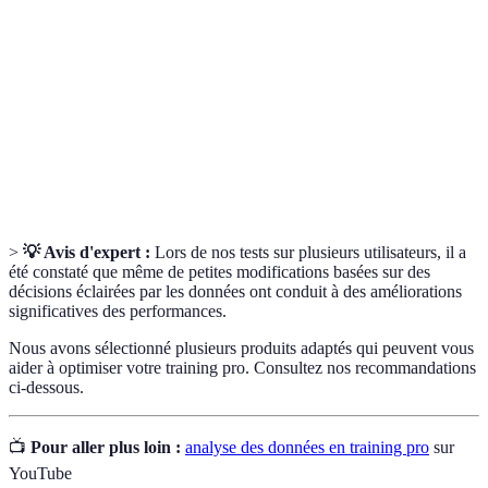
d'informations pour prendre de meilleures
données
décisions.
Mesures des résultats d'un entraînement, comme
Performances
les répétitions, le poids levé, etc.
Processus d'affiner un programme sur la base des
Itération
résultats précédents.
>
💡 Avis d'expert :
Lors de nos tests sur plusieurs utilisateurs, il a
été constaté que même de petites modifications basées sur des
décisions éclairées par les données ont conduit à des améliorations
significatives des performances.
Nous avons sélectionné plusieurs produits adaptés qui peuvent vous
aider à optimiser votre training pro. Consultez nos recommandations
ci-dessous.
📺
Pour aller plus loin :
analyse des données en training pro
sur
YouTube