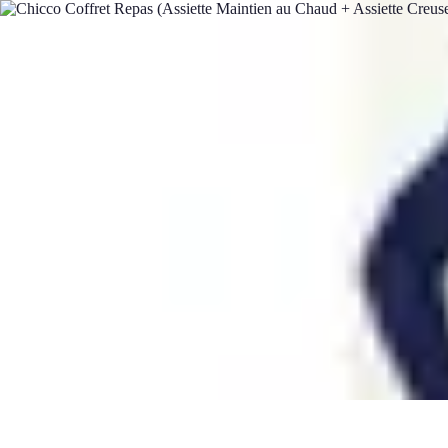
Training Pro
Méthodes de Formation
Conception de formation
Formation sur mesur
Training Pro