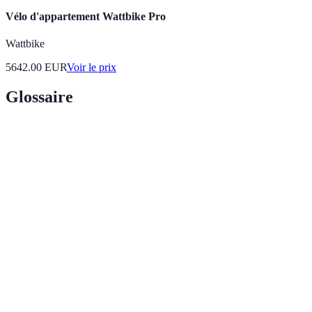
Vélo d'appartement Wattbike Pro
Wattbike
5642.00
EUR
Voir le prix
Glossaire
Terme
Définition
Objectif
Cadre d'établissement d'objectifs spécifiques,
SMART
mesurables, atteignables, réalistes, et temporels.
Plan
Stratégie détaillant les étapes spécifiques pour
d'action
atteindre un objectif fixé.
Évaluation
Processus consistant à analyser les résultats par
de
rapport aux objectifs d'apprentissage.
performance