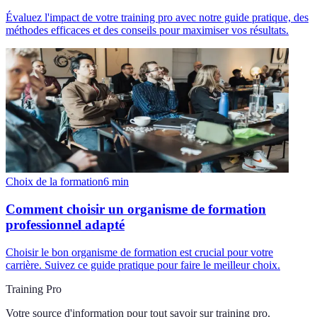
Évaluez l'impact de votre training pro avec notre guide pratique, des
méthodes efficaces et des conseils pour maximiser vos résultats.
Choix de la formation
6
min
Comment choisir un organisme de formation
professionnel adapté
Choisir le bon organisme de formation est crucial pour votre
carrière. Suivez ce guide pratique pour faire le meilleur choix.
Training Pro
Votre source d'information pour tout savoir sur
training pro
.