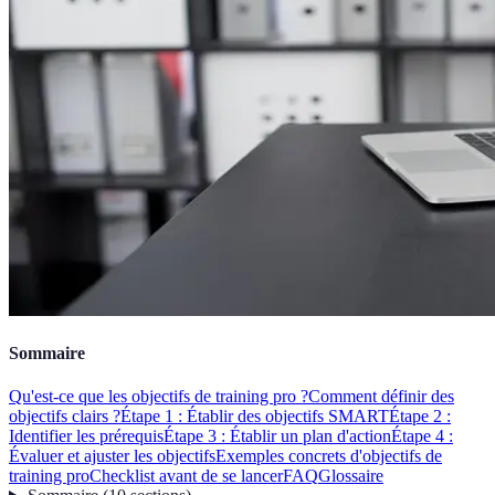
Sommaire
Qu'est-ce que les objectifs de training pro ?
Comment définir des
objectifs clairs ?
Étape 1 : Établir des objectifs SMART
Étape 2 :
Identifier les prérequis
Étape 3 : Établir un plan d'action
Étape 4 :
Évaluer et ajuster les objectifs
Exemples concrets d'objectifs de
training pro
Checklist avant de se lancer
FAQ
Glossaire