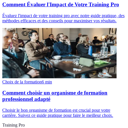
Comment Évaluer l'Impact de Votre Training Pro
Évaluez l'impact de votre training pro avec notre guide pratique, des
méthodes efficaces et des conseils pour maximiser vos résultats.
Choix de la formation
6
min
Comment choisir un organisme de formation
professionnel adapté
Choisir le bon organisme de formation est crucial pour votre
carrière. Suivez ce guide pratique pour faire le meilleur choix.
Training Pro