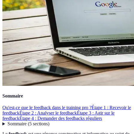
Sommaire
Qu'est-ce que le feedback dans le training pro ?
Étape 1 : Recevoir le
feedback
Étape 2 : Analyser le feedback
Étape 3 : Agir sur le
feedback
Étape 4 : Demander des feedbacks réguliers
Sommaire
(
5
sections
)
Le
feedback
est une réponse constructive et informative au sujet de