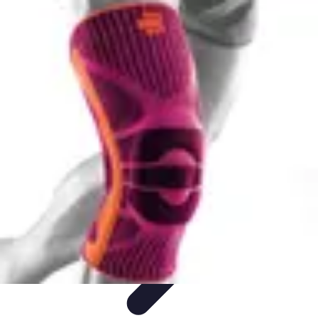
Training Pro
Méthodes de Formation
Conception de formation
Formation sur
mesure
Formation et Méthodologies
Optimisation du Training
Training Pro