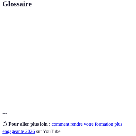
Glossaire
Terme
Définition
Objectifs
Méthode de définition d'objectifs spécifique
SMART
permettant d'assurer leur clarté et mesurabilité.
Formation
Une méthode d'enseignement qui combine des
hybride
éléments d'apprentissage en ligne et en présentiel.
Retour sur la performance d'un individu ou d'un
Feedback
groupe permettant d'améliorer les compétences
constructif
acquises.
---
📺
Pour aller plus loin :
comment rendre votre formation plus
engageante 2026
sur YouTube