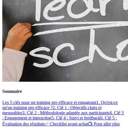
Sommaire
Les 5 clés pour un training pro efficace et engageant
1. Qu'est-ce
qu'un training pro efficace ?
2. Clé 1 : Objectifs clairs et
mesurables
3. Clé 2 : Méthodologie adaptée aux participants
4. Clé 3
: Engagement et interaction
5. Clé 4 : Suivi et feedback
6. Clé 5 :
Évaluation des résultats
✅ Checklist avant achat
📺 Pour aller plus