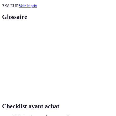
3.98
EUR
Voir le prix
Glossaire
Terme
Définition
Formation
Programme de formation personnalisé pour
sur mesure
répondre aux besoins spécifiques d'un apprenant.
Rétention
Capacité d'un individu à conserver ce qu'il a
d'information
appris sur une période donnée.
Processus de détermination des compétences et
Évaluation
des connaissances nécessaires à un groupe ou un
des besoins
individu.
Checklist avant achat