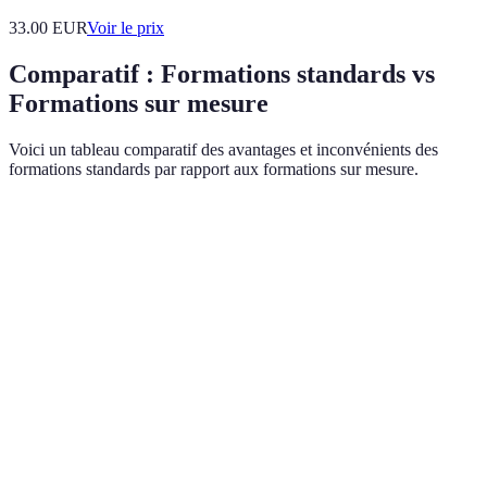
33.00
EUR
Voir le prix
Comparatif : Formations standards vs
Formations sur mesure
Voici un tableau comparatif des avantages et inconvénients des
formations standards par rapport aux formations sur mesure.
Critère
Formations Standards
Formations sur Mesur
Pertinence du
Adapté aux besoins
Général pour tous
contenu
spécifiques
Faible, peu
Flexibilité
Grande flexibilité
d'adaptations possibles
Rétention
Environ 40%
Environ 60%
d'information