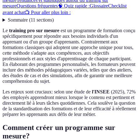
mesure
Tendances et statistiques autour du training sur
mesure
Questions fréquentes
🧠 Quiz rapide :
Glossaire
Checklist
avant achat
📺 Pour aller plus loin :
Sommaire
(
11
sections
)
Le
training pro sur mesure
est un programme de formation conçu
spécifiquement pour répondre aux besoins individuels d'un
apprenant ou d'un groupe d'apprenants. Contrairement aux
formations classiques qui adoptent une approche unique pour tous,
cette méthode s'adapte aux compétences, aux objectifs
professionnels et aux styles d'apprentissage de chaque participant.
En élaborant des programmes personnalisés, les formateurs peuvent
inclure des méthodes pédagogiques variées, telles que des ateliers,
des études de cas et des simulations, afin de garantir une meilleure
compréhension du sujet.
Les enjeux sont cruciaux: selon une étude de
l'INSEE
(2025), 72%
des employés apprendront mieux lorsque le contenu est pertinent et
directement lié à leurs tâches quotidiennes. Cela soulève la question
de la standardisation des formations et de leur efficacité à réellement
préparer les apprenants aux défis de leur métier.
Comment créer un programme sur
mesure?