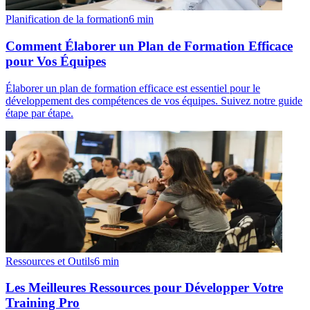
Planification de la formation
6
min
Comment Élaborer un Plan de Formation Efficace
pour Vos Équipes
Élaborer un plan de formation efficace est essentiel pour le
développement des compétences de vos équipes. Suivez notre guide
étape par étape.
Ressources et Outils
6
min
Les Meilleures Ressources pour Développer Votre
Training Pro