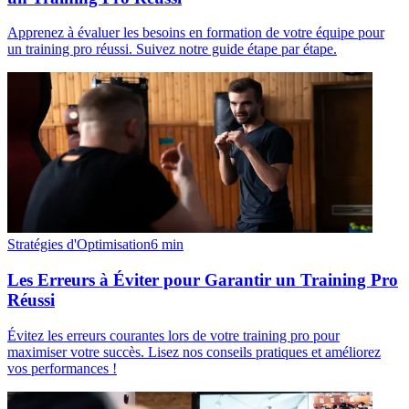
Apprenez à évaluer les besoins en formation de votre équipe pour
un training pro réussi. Suivez notre guide étape par étape.
Stratégies d'Optimisation
6
min
Les Erreurs à Éviter pour Garantir un Training Pro
Réussi
Évitez les erreurs courantes lors de votre training pro pour
maximiser votre succès. Lisez nos conseils pratiques et améliorez
vos performances !