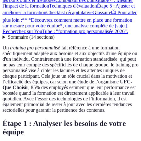
les bons outils et méthodes
Comparatif des outils
Étape 4 : Mesurer
l'impact de la formation
Techniques d'évaluation
Étape 5 : Ajuster et
améliorer la formation
Checklist récapitulative
Glossaire
📺 Pour aller
plus loin :** *Découvrez comment mettre en place une formation
sur mesure pour votre équipe*, une analyse complète de [sujet].
Recherchez sur YouTube : "formation pro personnalisée 2026".
Sommaire
(
14
sections
)
Un
training pro personnalisé
fait référence à une formation
spécifiquement adaptée aux besoins et aux objectifs d'une équipe ou
d'un individu. Contrairement à une formation standardisée, qui peut
ne pas tenir compte des spécificités de chaque groupe, le training pro
personnalisé vise à cibler les lacunes et les attentes uniques de
chaque participant. Cela joue un rôle crucial dans la motivation et
l’efficacité des équipes, car selon une étude de l’organisme
UFC-
Que Choisir
, 85% des employés estiment que leur performance est
boostée quand la formation est directement applicable à leur travail
quotidien. Avec l’essor des technologies de l’information, il est
également primordial de rester à jour avec les dernières tendances
sectorielles pour garantir la pertinence des contenus.
Étape 1 : Analyser les besoins de votre
équipe