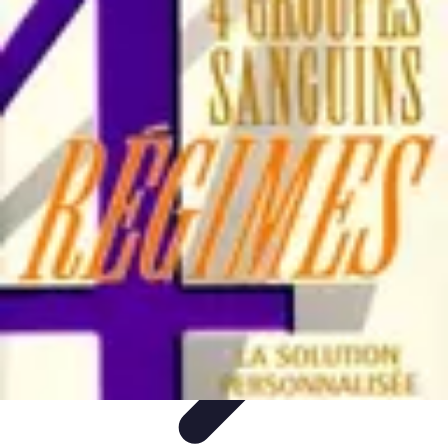
Training Pro
Méthodes de Formation
Conception de formation
Formation sur
mesure
Formation et Méthodologies
Optimisation du Training
Training Pro