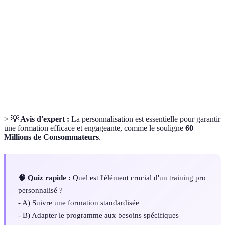
Training Pro
Formation adaptée spécifiquement aux
Personnalisé
besoins d’une équipe.
Indicateurs permettant de mesurer l'efficacité
KPI
d'un programme.
E-learning
Formations en ligne accessibles via internet.
>
💡 Avis d'expert :
La personnalisation est essentielle pour garantir
une formation efficace et engageante, comme le souligne
60
Millions de Consommateurs
.
🧠 Quiz rapide :
Quel est l'élément crucial d'un training pro
personnalisé ?
- A) Suivre une formation standardisée
- B) Adapter le programme aux besoins spécifiques