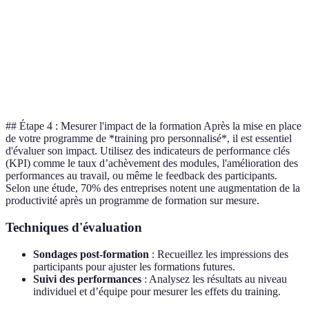
Interactivité
Peut être
10-50
Webinaires
en temps réel
distrayant
EUR/séance
Ateliers en
Engagement
Logistique
200-500
présentiel
élevé
complexe
EUR/jour
## Étape 4 : Mesurer l'impact de la formation Après la mise en place
de votre programme de *training pro personnalisé*, il est essentiel
d'évaluer son impact. Utilisez des indicateurs de performance clés
(KPI) comme le taux d’achèvement des modules, l'amélioration des
performances au travail, ou même le feedback des participants.
Selon une étude, 70% des entreprises notent une augmentation de la
productivité après un programme de formation sur mesure.
Techniques d'évaluation
Sondages post-formation
: Recueillez les impressions des
participants pour ajuster les formations futures.
Suivi des performances
: Analysez les résultats au niveau
individuel et d’équipe pour mesurer les effets du training.