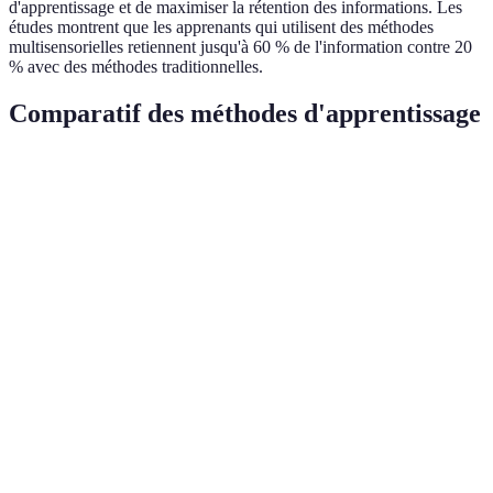
d'apprentissage et de maximiser la rétention des informations. Les
études montrent que les apprenants qui utilisent des méthodes
multisensorielles retiennent jusqu'à 60 % de l'information contre 20
% avec des méthodes traditionnelles.
Comparatif des méthodes d'apprentissage
Méthode
Avantages
Inconvénients
Efficacité
Acquisition
Apprentissage
Peut nécessiter
70 % des
rapide des
par
des ressources
compétences
compétences
l'expérience
significatives
en milieu pro
pratiques
Manque de
90 % des
Accessibilité,
MOOCs
suivi
utilisateurs
flexibilité
individuel
satisfaits
Relation
Dépend de la
20 % plus de
Coaching et
personnalisée,
qualité du
chance de