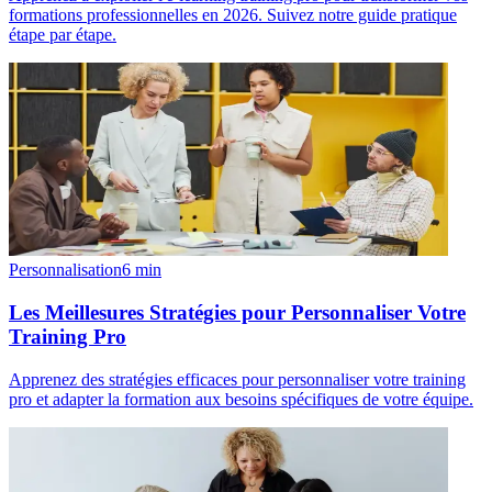
formations professionnelles en 2026. Suivez notre guide pratique
étape par étape.
Personnalisation
6
min
Les Meillesures Stratégies pour Personnaliser Votre
Training Pro
Apprenez des stratégies efficaces pour personnaliser votre training
pro et adapter la formation aux besoins spécifiques de votre équipe.