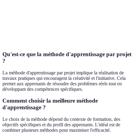
Gamification
Peut distraire
accrue
de la
productivité
Adaptée à
Plus complexe
60 % de
Approche
tous les types
à mettre en
rétention
multimodale
d'apprenants
place
d'information
Qu'est-ce que la méthode d'apprentissage par projet
?
La méthode d'apprentissage par projet implique la réalisation de
travaux pratiques qui encouragent la créativité et l'initiative. Cela
permet aux apprenants de résoudre des problèmes réels tout en
développant des compétences spécifiques.
Comment choisir la meilleure méthode
d'apprentissage ?
Le choix de la méthode dépend du contexte de formation, des
objectifs spécifiques et du profil des apprenants. L'idéal est de
combiner plusieurs méthodes pour maximiser l'efficacité.