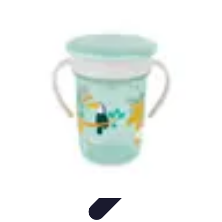
Training Pro
Méthodes de Formation
Conception de formation
Formation sur
mesure
Formation et Méthodologies
Optimisation du Training
Training Pro