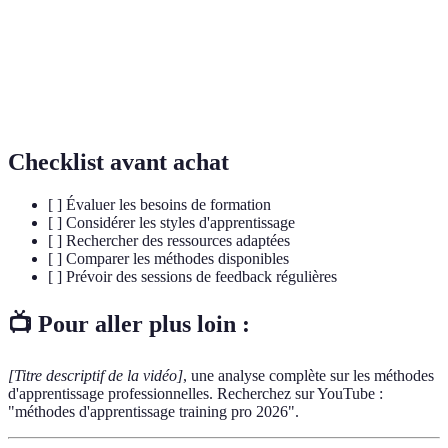
Application d'éléments de jeu dans un contexte
Gamification
non ludique pour améliorer l'engagement.
Apprentissage
Méthode d'apprentissage en groupe favorisant
collaboratif
l'échange et la synergie entre les participants.
Checklist avant achat
[ ] Évaluer les besoins de formation
[ ] Considérer les styles d'apprentissage
[ ] Rechercher des ressources adaptées
[ ] Comparer les méthodes disponibles
[ ] Prévoir des sessions de feedback régulières
📺 Pour aller plus loin :
[Titre descriptif de la vidéo]
, une analyse complète sur les méthodes
d'apprentissage professionnelles. Recherchez sur YouTube :
"méthodes d'apprentissage training pro 2026".