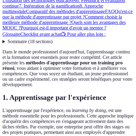
Utilisation des technologies éducatives
6. Feedback et évaluation
continue
7. Intégration de la gamification
8. Approche
multimodale
Comparatif des méthodes d'apprentissage
FAQ
Qu'est-ce
que la méthode d'apprentissage par projet ?
Comment choisir la
meilleure méthode d'apprentissage ?
Quels sont les avantages des
MOOC ?
Pourquoi est-il important d'avoir un mentor ?
Glossaire
Checklist avant achat
📺 Pour aller plus loin :
Sommaire
(
18
sections
)
Dans le monde professionnel d'aujourd'hui, l'apprentissage continu
et la formation sont essentiels pour rester compétitif. Cet article
présente les
méthodes d'apprentissage pour un training pro
réussi
, vous aidant à optimiser votre formation et à améliorer vos
compétences. Que vous soyez un étudiant, un jeune professionnel
ou un cadre expérimenté, ces stratégies seront bénéfiques pour votre
développement.
1. Apprentissage par l'expérience
L'apprentissage par l'expérience, ou
learning by doing
, est une
méthode essentielle pour les professionnels. Cette approche implique
d'acquérir des compétences en s'engageant activement dans des
tâches réelles. Par exemple, une entreprise peut offrir des stages ou
des projets pratiques, permettant ainsi aux employés d'apprendre