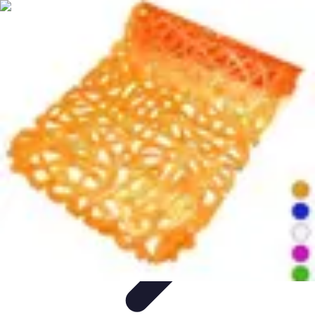
Training Pro
Méthodes de Formation
Conception de formation
Formation sur
mesure
Formation et Méthodologies
Optimisation du Training
Training Pro