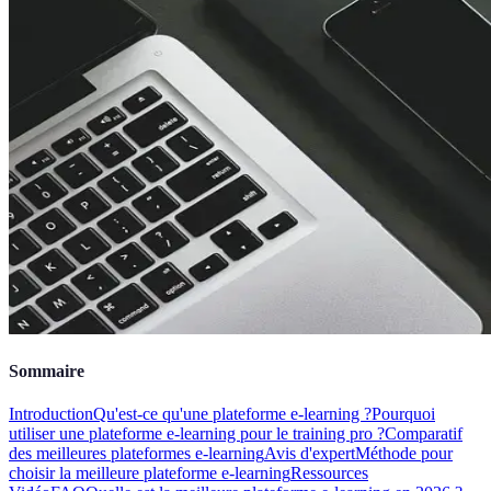
Sommaire
Introduction
Qu'est-ce qu'une plateforme e-learning ?
Pourquoi
utiliser une plateforme e-learning pour le training pro ?
Comparatif
des meilleures plateformes e-learning
Avis d'expert
Méthode pour
choisir la meilleure plateforme e-learning
Ressources