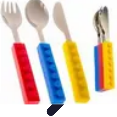
Training Pro
Méthodes de Formation
Conception de formation
Formation sur
mesure
Formation et Méthodologies
Optimisation du Training
Training Pro