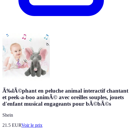
Ã‰lÃ©phant en peluche animal interactif chantant
et peek-a-boo animÃ© avec oreilles souples, jouets
d'enfant musical engageants pour bÃ©bÃ©s
Shein
21.5
EUR
Voir le prix