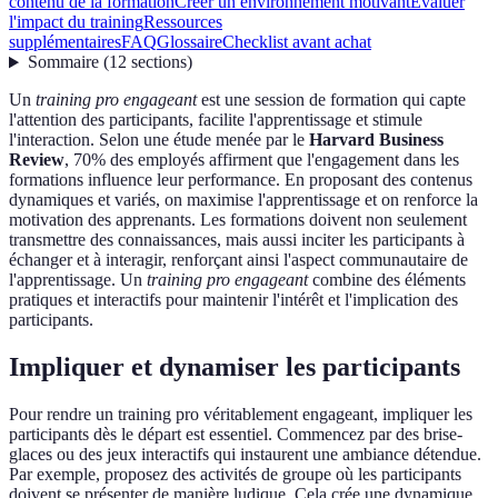
contenu de la formation
Créer un environnement motivant
Évaluer
l'impact du training
Ressources
supplémentaires
FAQ
Glossaire
Checklist avant achat
Sommaire
(
12
sections
)
Un
training pro engageant
est une session de formation qui capte
l'attention des participants, facilite l'apprentissage et stimule
l'interaction. Selon une étude menée par le
Harvard Business
Review
, 70% des employés affirment que l'engagement dans les
formations influence leur performance. En proposant des contenus
dynamiques et variés, on maximise l'apprentissage et on renforce la
motivation des apprenants. Les formations doivent non seulement
transmettre des connaissances, mais aussi inciter les participants à
échanger et à interagir, renforçant ainsi l'aspect communautaire de
l'apprentissage. Un
training pro engageant
combine des éléments
pratiques et interactifs pour maintenir l'intérêt et l'implication des
participants.
Impliquer et dynamiser les participants
Pour rendre un training pro véritablement engageant, impliquer les
participants dès le départ est essentiel. Commencez par des brise-
glaces ou des jeux interactifs qui instaurent une ambiance détendue.
Par exemple, proposez des activités de groupe où les participants
doivent se présenter de manière ludique. Cela crée une dynamique