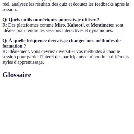
réel, analysez les résultats des quiz et écoutez les feedbacks après la
session.
Q: Quels outils numériques pourrais-je utiliser ?
R: Des plateformes comme
Miro
,
Kahoot!
, et
Mentimeter
sont
idéales pour rendre les sessions interactives et dynamiques.
Q: À quelle fréquence devrais-je changer mes méthodes de
formation ?
R: Idéalement, vous devriez diversifier vos méthodes à chaque
session pour garder l'intérêt des participants et répondre à différents
styles d'apprentissage.
Glossaire
Terme
Définition
Utilisation de mécanismes de jeu pour encourager
Gamification
l'engagement dans des contextes non ludiques.
Feedback
Processus où les participants partagent leurs
actif
impressions et aident à ajuster la session en cours.