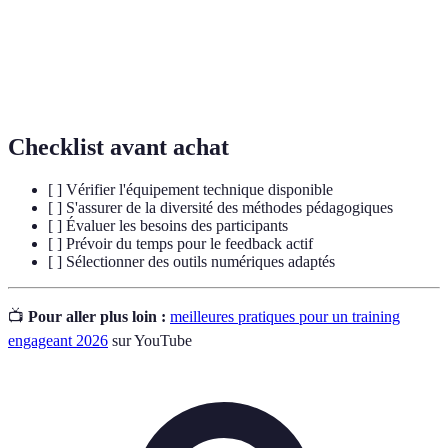
Outil permettant de recueillir les opinions des
Sondage en
participants instantanément durant la session de
temps réel
formation.
Checklist avant achat
[ ] Vérifier l'équipement technique disponible
[ ] S'assurer de la diversité des méthodes pédagogiques
[ ] Évaluer les besoins des participants
[ ] Prévoir du temps pour le feedback actif
[ ] Sélectionner des outils numériques adaptés
📺
Pour aller plus loin :
meilleures pratiques pour un training
engageant 2026
sur YouTube