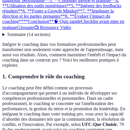
diagnostic personnalisé**
3. **Combiner théorie et pratique**
4.
**Utilisation des outils numériques**
5. **Intégrer des feedbacks
réguliers**
6. **Foster a Growth Mindset**
7. **Impliquer la
direction et les parties prenantes**
8. **Évaluer l’impact du
coaching**
**Conclusion**
🧠 Quiz rapide
Checklist avant mise en
pratique
Glossaire
📺 Ressource Vidéo
Sommaire
(
14
sections
)
Intégrer le coaching dans vos formations professionnelles peut
transformer non seulement votre approche de l'apprentissage, mais
aussi vos résultats. Alors, comment maximiser l'intérêt et l'impact du
coaching dans un contexte pro ? Voici les meilleures pratiques à
explorer.
1.
Comprendre le rôle du coaching
Le coaching peut être défini comme un processus
d'accompagnement qui permet à un individu de développer ses
compétences professionnelles et personnelles. Dans un cadre
professionnel, le coaching se concentre sur l'amélioration des
performances, la gestion du stress et la promotion du leadership. En
intégrant le coaching dans votre training pro, vous avez la capacité
d’aborder des domaines tels que la communication, la résolution de
conflits, et l'innovation. Par exemple, selon
UFC-Que Choisir
, 79
% des professionnels ayant suivi un coaching constatent une