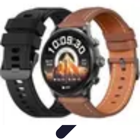
Training Pro
Méthodes de Formation
Conception de formation
Formation sur
mesure
Formation et Méthodologies
Optimisation du Training
Training Pro