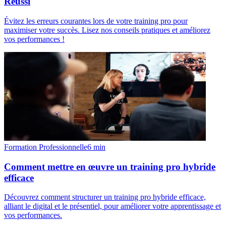
Réussi
Évitez les erreurs courantes lors de votre training pro pour
maximiser votre succès. Lisez nos conseils pratiques et améliorez
vos performances !
Formation Professionnelle
6
min
Comment mettre en œuvre un training pro hybride
efficace
Découvrez comment structurer un training pro hybride efficace,
alliant le digital et le présentiel, pour améliorer votre apprentissage et
vos performances.