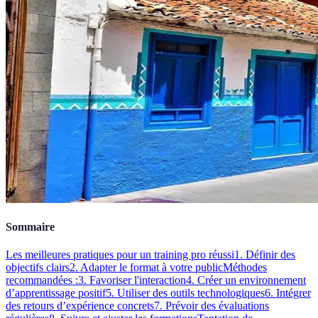
Sommaire
Les meilleures pratiques pour un training pro réussi
1. Définir des
objectifs clairs
2. Adapter le format à votre public
Méthodes
recommandées :
3. Favoriser l'interaction
4. Créer un environnement
d’apprentissage positif
5. Utiliser des outils technologiques
6. Intégrer
des retours d’expérience concrets
7. Prévoir des évaluations