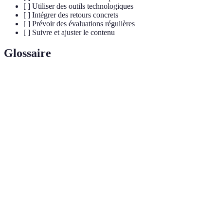
[ ] Utiliser des outils technologiques
[ ] Intégrer des retours concrets
[ ] Prévoir des évaluations régulières
[ ] Suivre et ajuster le contenu
Glossaire
Terme
Définition
Une méthode d'apprentissage qui imite des
Formation
scénarios réels pour favoriser une meilleure
immersive
intégration des concepts.
Feedback
Retours donnés aux participants pour améliorer
constructif
leur performance tout en renforçant leur confiance.
Engagement
Mesure de l’implication et de la motivation des
des
participants durant la formation.
apprenants