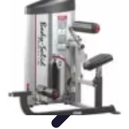
Training Pro
Méthodes de Formation
Conception de formation
Formation sur
mesure
Formation et Méthodologies
Optimisation du Training
Training Pro