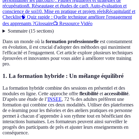
personnaliser les parcours
7. Pauses régulières et stratégies de
récupération
8. Réseautage et études de cas
9. Auto-évaluation et
conscience de soi
10. Mise en pratique et projets réels
Récapitulatif et
Checklist
🧠 Quiz rapide : Quelle technique améliore l'engagement
des apprenants ?
Glossaire
📺 Ressource Vidéo
Sommaire
(
15
sections
)
Dans un monde où la
formation professionnelle
est constamment
en évolution, il est crucial d'adopter des méthodes qui maximisent
l'efficacité et l'engagement. Cet article explore plusieurs techniques
éprouvées et innovantes pour vous aider à améliorer votre training
pro.
1. La formation hybride : Un mélange équilibré
La formation hybride combine des sessions en présentiel et des
modules en ligne. Cette approche offre
flexibilité
et
accessibilité
.
D'après une étude de l’
INSEE
, 72 % des adultes préfèrent une
formation qui combine ces deux modalités. Utiliser des plateformes
de e-learning pour les théories et des ateliers pratiques en personne
permet à chacun d’apprendre à son rythme tout en bénéficiant des
interactions humaines. Les formateurs peuvent ainsi surveiller le
progrès des participants de près et ajuster leurs enseignements en
conséquence.