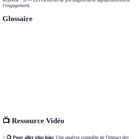
l’engagement
.
Glossaire
Terme
Définition
Formation
Combinaison d'éléments de formation en ligne et
hybride
en présentiel.
Utilisation d'éléments de jeu pour améliorer
Gamification
l'engagement et la motivation.
Learning
Analyse des données d'apprentissage pour
Analytics
optimiser le parcours d'apprentissage.
📺 Ressource Vidéo
>
📺 Pour aller plus loin:
Une analyse complète de l'impact des