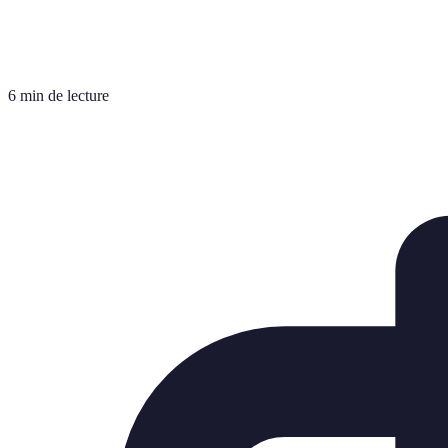
6 min de lecture