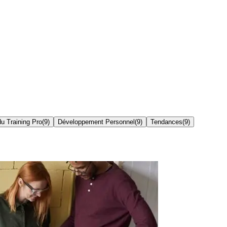
du Training Pro
(
9
)
Développement Personnel
(
9
)
Tendances
(
9
)