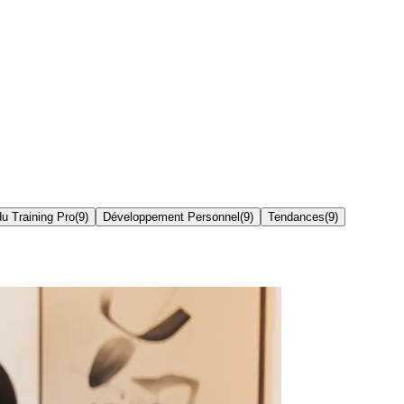
du Training Pro
(
9
)
Développement Personnel
(
9
)
Tendances
(
9
)